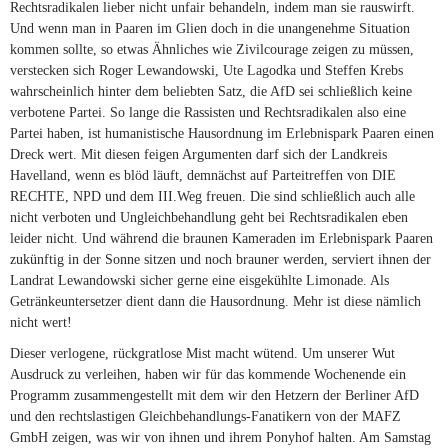
Rechtsradikalen lieber nicht unfair behandeln, indem man sie rauswirft.
Und wenn man in Paaren im Glien doch in die unangenehme Situation
kommen sollte, so etwas Ähnliches wie Zivilcourage zeigen zu müssen,
verstecken sich Roger Lewandowski, Ute Lagodka und Steffen Krebs
wahrscheinlich hinter dem beliebten Satz, die AfD sei schließlich keine
verbotene Partei. So lange die Rassisten und Rechtsradikalen also eine
Partei haben, ist humanistische Hausordnung im Erlebnispark Paaren einen
Dreck wert. Mit diesen feigen Argumenten darf sich der Landkreis
Havelland, wenn es blöd läuft, demnächst auf Parteitreffen von DIE
RECHTE, NPD und dem III.Weg freuen. Die sind schließlich auch alle
nicht verboten und Ungleichbehandlung geht bei Rechtsradikalen eben
leider nicht. Und während die braunen Kameraden im Erlebnispark Paaren
zukünftig in der Sonne sitzen und noch brauner werden, serviert ihnen der
Landrat Lewandowski sicher gerne eine eisgekühlte Limonade. Als
Getränkeuntersetzer dient dann die Hausordnung. Mehr ist diese nämlich
nicht wert!
Dieser verlogene, rückgratlose Mist macht wütend. Um unserer Wut
Ausdruck zu verleihen, haben wir für das kommende Wochenende ein
Programm zusammengestellt mit dem wir den Hetzern der Berliner AfD
und den rechtslastigen Gleichbehandlungs-Fanatikern von der MAFZ
GmbH zeigen, was wir von ihnen und ihrem Ponyhof halten. Am Samstag