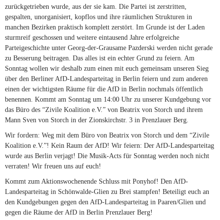
zurückgetrieben wurde, aus der sie kam. Die Partei ist zerstritten,
gespalten, unorganisiert, kopflos und ihre räumlichen Strukturen in
manchen Bezirken praktisch komplett zerstört. Im Grunde ist der Laden
sturmreif geschossen und weitere eintausend Jahre erfolgreiche
Parteigeschichte unter Georg-der-Grausame Pazderski werden nicht gerade
zu Besserung beitragen. Das alles ist ein echter Grund zu feiern. Am
Sonntag wollen wir deshalb zum einen mit euch gemeinsam unseren Sieg
über den Berliner AfD-Landesparteitag in Berlin feiern und zum anderen
einen der wichtigsten Räume für die AfD in Berlin nochmals öffentlich
benennen. Kommt am Sonntag um 14:00 Uhr zu unserer Kundgebung vor
das Büro des “Zivile Koalition e.V.” von Beatrix von Storch und ihrem
Mann Sven von Storch in der Zionskirchstr. 3 in Prenzlauer Berg.
Wir fordern: Weg mit dem Büro von Beatrix von Storch und dem “Zivile
Koalition e.V.”! Kein Raum der AfD! Wir feiern: Der AfD-Landesparteitag
wurde aus Berlin verjagt! Die Musik-Acts für Sonntag werden noch nicht
verraten! Wir freuen uns auf euch!
Kommt zum Aktionswochenende Schluss mit Ponyhof! Den AfD-
Landesparteitag in Schönwalde-Glien zu Brei stampfen! Beteiligt euch an
den Kundgebungen gegen den AfD-Landesparteitag in Paaren/Glien und
gegen die Räume der AfD in Berlin Prenzlauer Berg!