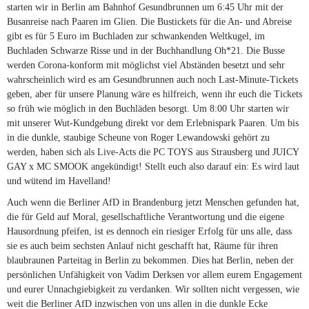
starten wir in Berlin am Bahnhof Gesundbrunnen um 6:45 Uhr mit der
Busanreise nach Paaren im Glien. Die Bustickets für die An- und Abreise
gibt es für 5 Euro im Buchladen zur schwankenden Weltkugel, im
Buchladen Schwarze Risse und in der Buchhandlung Oh*21. Die Busse
werden Corona-konform mit möglichst viel Abständen besetzt und sehr
wahrscheinlich wird es am Gesundbrunnen auch noch Last-Minute-Tickets
geben, aber für unsere Planung wäre es hilfreich, wenn ihr euch die Tickets
so früh wie möglich in den Buchläden besorgt. Um 8:00 Uhr starten wir
mit unserer Wut-Kundgebung direkt vor dem Erlebnispark Paaren. Um bis
in die dunkle, staubige Scheune von Roger Lewandowski gehört zu
werden, haben sich als Live-Acts die PC TOYS aus Strausberg und JUICY
GAY x MC SMOOK angekündigt! Stellt euch also darauf ein: Es wird laut
und wütend im Havelland!
Auch wenn die Berliner AfD in Brandenburg jetzt Menschen gefunden hat,
die für Geld auf Moral, gesellschaftliche Verantwortung und die eigene
Hausordnung pfeifen, ist es dennoch ein riesiger Erfolg für uns alle, dass
sie es auch beim sechsten Anlauf nicht geschafft hat, Räume für ihren
blaubraunen Parteitag in Berlin zu bekommen. Dies hat Berlin, neben der
persönlichen Unfähigkeit von Vadim Derksen vor allem eurem Engagement
und eurer Unnachgiebigkeit zu verdanken. Wir sollten nicht vergessen, wie
weit die Berliner AfD inzwischen von uns allen in die dunkle Ecke