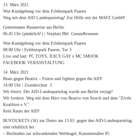
13. März 2021
Wut-Kundgebung vor dem Erlebnispark Paaren
Weg mit dem AfD Landesparteitag! Zur Hölle mit der MAFZ GmbH!
Gemeinsame Busanreise aus Berlin:
06:45 Uhr (pünktlich!) | Vorplatz Bhf. Gesundbrunnen
Wut-Kundgebung vor dem Erlebnispark Paaren
08:00 Uhr | Erlebnispark Paaren, Tor 3
Live und laut: PC TOYS, JUICY GAY x MC SMOOK
FACEBOOK VERANSTALTUNG
14. März 2021
Beats gegen Beatrix – Feiern und fighten gegen die AfD!
14:00 Uhr | Zionskirchstr. 3
Wir feiern: Der AfD-Landesparteitag wurde aus Berlin verjagt!
Wir fordern: Weg mit dem Büro von Beatrix von Storch und dem “Zivile
Koalition e.V.”
Kein Raum der AfD!
BUSTICKETS (5€) zur Demo am 13.03. gegen den AfD-Landesparteitag
sind erhältlich bei:
– Buchladen zur schwankenden Weltkugel, Kastanienallee 85