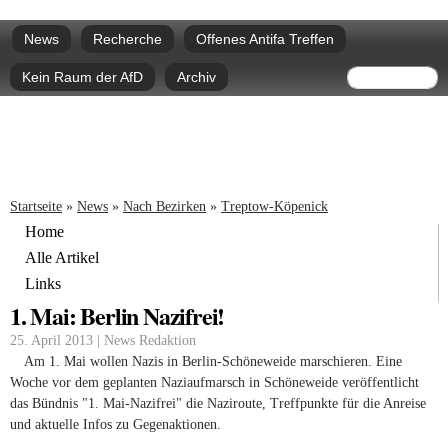
Direkt
Hauptmenü
zum
News
Recherche
Offenes Antifa Treffen
Inhalt
Suchform
Suche
Kein Raum der AfD
Archiv
Sie sind hier
Startseite
»
News
»
Nach Bezirken
»
Treptow-Köpenick
Home
Alle Artikel
Links
1. Mai: Berlin Nazifrei!
25. April 2013 | News Redaktion
Am 1. Mai wollen Nazis in Berlin-Schöneweide marschieren. Eine
Woche vor dem geplanten Naziaufmarsch in Schöneweide veröffentlicht
das Bündnis "1. Mai-Nazifrei" die Naziroute, Treffpunkte für die Anreise
und aktuelle Infos zu Gegenaktionen.