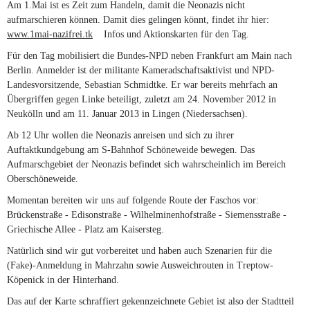
Am 1.Mai ist es Zeit zum Handeln, damit die Neonazis nicht
aufmarschieren können. Damit dies gelingen könnt, findet ihr hier:
www.1mai-nazifrei.tk
(link is external)
Infos und Aktionskarten für den Tag.
Für den Tag mobilisiert die Bundes-NPD neben Frankfurt am Main nach
Berlin. Anmelder ist der militante Kameradschaftsaktivist und NPD-
Landesvorsitzende, Sebastian Schmidtke. Er war bereits mehrfach an
Übergriffen gegen Linke beteiligt, zuletzt am 24. November 2012 in
Neukölln und am 11. Januar 2013 in Lingen (Niedersachsen).
Ab 12 Uhr wollen die Neonazis anreisen und sich zu ihrer
Auftaktkundgebung am S-Bahnhof Schöneweide bewegen. Das
Aufmarschgebiet der Neonazis befindet sich wahrscheinlich im Bereich
Oberschöneweide.
Momentan bereiten wir uns auf folgende Route der Faschos vor:
Brückenstraße - Edisonstraße - Wilhelminenhofstraße - Siemensstraße -
Griechische Allee - Platz am Kaisersteg.
Natürlich sind wir gut vorbereitet und haben auch Szenarien für die
(Fake)-Anmeldung in Mahrzahn sowie Ausweichrouten in Treptow-
Köpenick in der Hinterhand.
Das auf der Karte schraffiert gekennzeichnete Gebiet ist also der Stadtteil