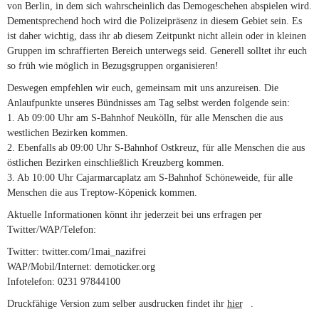
von Berlin, in dem sich wahrscheinlich das Demogeschehen abspielen wird.
Dementsprechend hoch wird die Polizeipräsenz in diesem Gebiet sein. Es
ist daher wichtig, dass ihr ab diesem Zeitpunkt nicht allein oder in kleinen
Gruppen im schraffierten Bereich unterwegs seid. Generell solltet ihr euch
so früh wie möglich in Bezugsgruppen organisieren!
Deswegen empfehlen wir euch, gemeinsam mit uns anzureisen. Die
Anlaufpunkte unseres Bündnisses am Tag selbst werden folgende sein:
1. Ab 09:00 Uhr am S-Bahnhof Neukölln, für alle Menschen die aus
westlichen Bezirken kommen.
2. Ebenfalls ab 09:00 Uhr S-Bahnhof Ostkreuz, für alle Menschen die aus
östlichen Bezirken einschließlich Kreuzberg kommen.
3. Ab 10:00 Uhr Cajarmarcaplatz am S-Bahnhof Schöneweide, für alle
Menschen die aus Treptow-Köpenick kommen.
Aktuelle Informationen könnt ihr jederzeit bei uns erfragen per
Twitter/WAP/Telefon:
Twitter: twitter.com/1mai_nazifrei
WAP/Mobil/Internet: demoticker.org
Infotelefon: 0231 97844100
Druckfähige Version zum selber ausdrucken findet ihr
hier
(link is external)
.