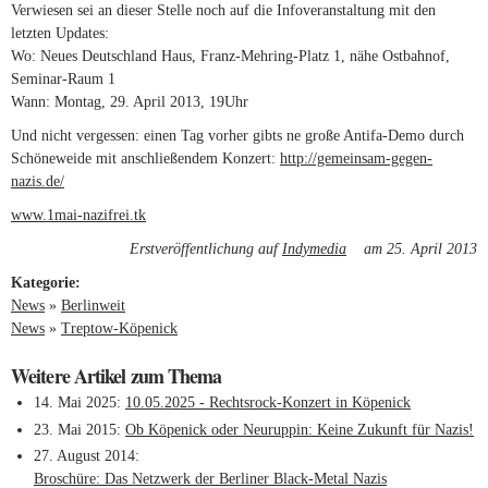
Verwiesen sei an dieser Stelle noch auf die Infoveranstaltung mit den
letzten Updates:
Wo: Neues Deutschland Haus, Franz-Mehring-Platz 1, nähe Ostbahnof,
Seminar-Raum 1
Wann: Montag, 29. April 2013, 19Uhr
Und nicht vergessen: einen Tag vorher gibts ne große Antifa-Demo durch
Schöneweide mit anschließendem Konzert:
http://gemeinsam-gegen-
nazis.de/
(link is external)
www.1mai-nazifrei.tk
(link is external)
Erstveröffentlichung auf
Indymedia
(link is external)
am 25. April 2013
Kategorie:
News
»
Berlinweit
News
»
Treptow-Köpenick
Weitere Artikel zum Thema
14. Mai 2025
10.05.2025 - Rechtsrock-Konzert in Köpenick
23. Mai 2015
Ob Köpenick oder Neuruppin: Keine Zukunft für Nazis!
27. August 2014
Broschüre: Das Netzwerk der Berliner Black-Metal Nazis