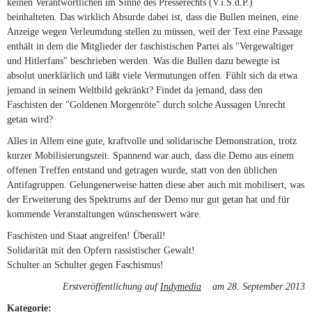
keinen Verantwortlichen im Sinne des Presserechts (V.i.S.d.P.)
beinhalteten. Das wirklich Absurde dabei ist, dass die Bullen meinen, eine
Anzeige wegen Verleumdung stellen zu müssen, weil der Text eine Passage
enthält in dem die Mitglieder der faschistischen Partei als "Vergewaltiger
und Hitlerfans" beschrieben werden. Was die Bullen dazu bewegte ist
absolut unerklärlich und läßt viele Vermutungen offen. Fühlt sich da etwa
jemand in seinem Weltbild gekränkt? Findet da jemand, dass den
Faschisten der "Goldenen Morgenröte" durch solche Aussagen Unrecht
getan wird?
Alles in Allem eine gute, kraftvolle und solidarische Demonstration, trotz
kurzer Mobilisierungszeit. Spannend war auch, dass die Demo aus einem
offenen Treffen entstand und getragen wurde, statt von den üblichen
Antifagruppen. Gelungenerweise hatten diese aber auch mit mobilisert, was
der Erweiterung des Spektrums auf der Demo nur gut getan hat und für
kommende Veranstaltungen wünschenswert wäre.
Faschisten und Staat angreifen! Überall!
Solidarität mit den Opfern rassistischer Gewalt!
Schulter an Schulter gegen Faschismus!
Erstveröffentlichung auf
Indymedia
(link is external)
am 28. September 2013
Kategorie: