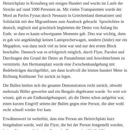
Heinrichplatz in Kreuzberg mit einigen Hundert und wuchs im Laufe der
Strecke auf rund 1000 Personen an. Mit vielen Transparenten wurde der
Mord an Pavlos Fyssas durch Neonazis in Griechenland thematisiert und
Solidarität mit den MigrantInnen zum Ausdruck gebracht. Sprechchöre in
deutsch, englisch und griechisch begleiteten die Demo von Anfang bis
Ende, so dass es kaum schweigsame Momente gab. Dies war wichtig, denn
es gab wie angekündigt keinen Lautsprecherwagen, sondern (leider) nur ein
Megaphon, was dazu noch viel zu leise war und nur den ersten Block
beschallte. Dennoch war es erfolgreich möglich, durch Flyer, Parolen und
Durchsagen den Grund der Demo an PassantInnen und AnwohnerInnen zu
vermitteln. Am Hermannplatz wurde eine Zwischenkundgebung mit
Redebeiträgen durchgeführt, um dann kraftvoll die letzten hundert Meter in
Richtung Kottbusser Tor zurück zu legen.
Die Bullen hielten sich die gesamte Demonstration recht zurück, obwohl
mehrmals Böller geworfen und ein Bengalo abgebrannt wurde. So weit wir
wissen, gab es am Endkundgebungsort, als die Demo schon aufgelöst war,
einen kurzen Eingriff seitens der Bullen gegen eine Person, die aber wohl
recht schnell wieder frei kam.
Erwähneswert ist weiterhin, dass eine Person am Heinrichplatz kurz
festgehalten wurde, weil die Flyer, die bei der Person festgestellt wurden,