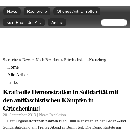
Direkt
Hauptmenü
zum
News
Recherche
Offenes Antifa Treffen
Inhalt
Suchform
Suche
Kein Raum der AfD
Archiv
Sie sind hier
Startseite
»
News
»
Nach Bezirken
»
Friedrichshain-Kreuzberg
Home
Alle Artikel
Links
Kraftvolle Demonstration in Solidarität mit
den antifaschistischen Kämpfen in
Griechenland
28. September 2013 | News Redaktion
Laut OrganisatorInnen nahmen rund 1000 Menschen an der Gedenk-und
Solidaritätsdemo am Freitag Abend in Berlin teil. Die Demo startete am