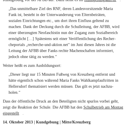
externa
„Das unmit­tel­bare Ziel des
RNF
, deren Lan­des­vor­sit­zende Maria
Fank ist, besteht in der Unter­wan­de­rung von Eltern­bei­räten,
sozialen Ein­rich­tungen etc., um dort ihren Ein­fluss gel­tend zu
machen. Dank der Deckung durch die Schul­lei­tung, der
AFBB
, wird
einer über­zeugten Neo­fa­schistin nun der Zugang zum Sozi­al­be­reich
ermög­licht […] Spä­tes­tens seit einer Ver­öf­fent­li­chung des Recher­
che­por­tals „recherche-und-aktion.net“ im Juni diesen Jahres ist die
Lei­tung der
AFBB
über Fanks rechte Machen­schaften infor­miert,
jedoch ohne tätig zu werden.“
Weiter heißt es zum Aus­bil­dungsort:
„Dieser liegt nur 15 Minuten Fußweg von Kreuz­berg ent­fernt und
hätte eigent­lich schon wäh­rend Maria Fanks Wahl­kampf­auf­tritten in
Hel­lers­dorf the­ma­ti­siert werden müssen. Das gilt es jetzt nach­zu­
holen.“
Dass der öffent­liche Druck an den Betei­ligten nicht spurlos vorbei geht,
zeigt die Reak­tion der Schule. Die
AFBB
hat den
Schul­be­trieb am Montag
ein­ge­stellt
(link is external)
.
14. Oktober 2013 | Kund­ge­bung | Mitte/Kreuzberg