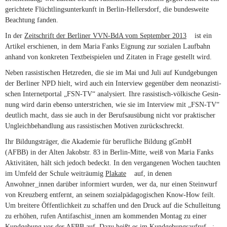
ge­rich­tete Flücht­lings­un­ter­kunft in Berlin-Hellersdorf, die bun­des­weite
Beach­tung fanden.
In der
Zeit­schrift der Ber­liner VVN-BdA vom Sep­tember 2013
(link is
ist ein
Artikel erschienen, in dem Maria Fanks Eig­nung zur sozialen Lauf­bahn
external)
anhand von kon­kreten Text­bei­spielen und Zitaten in Frage gestellt wird.
Neben ras­sis­ti­schen Hetz­reden, die sie im Mai und Juli auf Kund­ge­bungen
der Ber­liner
NPD
hielt, wird auch ein Inter­view gegen­über dem neo­na­zis­ti­
schen Inter­net­portal „
FSN-TV
“ ana­ly­siert. Ihre rassistisch-völkische Gesin­
nung wird darin ebenso unter­stri­chen, wie sie im Inter­view mit „
FSN-TV
“
deut­lich macht, dass sie auch in der Berufs­aus­übung nicht vor prak­ti­scher
Ungleich­be­hand­lung aus ras­sis­ti­schen Motiven zurück­schreckt.
Ihr Bil­dungs­träger, die Aka­demie für beruf­liche Bil­dung gGmbH
(
AFBB
) in der Alten Jakobstr. 83 in Berlin-Mitte, weiß von Maria Fanks
Akti­vi­täten, hält sich jedoch bedeckt. In den ver­gan­genen Wochen tauchten
im Umfeld der Schule weit­räumig
Pla­kate
(link is external)
auf, in denen
Anwohner_innen dar­über infor­miert wurden, wer da, nur einen Stein­wurf
von Kreuz­berg ent­fernt, an seinem sozi­al­päd­ago­gi­schen Know-How feilt.
Um brei­tere Öffent­lich­keit zu schaffen und den Druck auf die Schul­lei­tung
zu erhöhen, rufen Antifaschist_innen am kom­menden Montag zu einer
Kund­ge­bung vor der
AFBB
auf. Dazu heißt es im
Kund­ge­bungs­aufruf
(link is
: