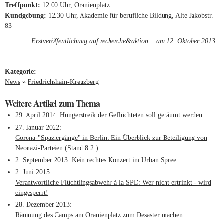
Treff­punkt:
12.00 Uhr, Ora­ni­en­platz
Kund­ge­bung:
12.30 Uhr, Aka­demie für beruf­liche Bil­dung, Alte Jakobstr.
83
Erstveröffentlichung auf
recherche&aktion
(link is external)
am 12. Oktober 2013
Kategorie:
News
»
Friedrichshain-Kreuzberg
Weitere Artikel zum Thema
29. April 2014
Hungerstreik der Geflüchteten soll geräumt werden
27. Januar 2022
Corona-"Spaziergänge" in Berlin: Ein Überblick zur Beteiligung von
Neonazi-Parteien (Stand 8.2.)
2. September 2013
Kein rechtes Konzert im Urban Spree
2. Juni 2015
Verantwortliche Flüchtlingsabwehr à la SPD: Wer nicht ertrinkt - wird
eingesperrt!
28. Dezember 2013
Räumung des Camps am Oranienplatz zum Desaster machen