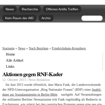
Direkt
Hauptmenü
zum
News
Recherche
Offenes Antifa Treffen
Inhalt
Suchform
Suche
Kein Raum der AfD
Archiv
Sie sind hier
Startseite
»
News
»
Nach Bezirken
»
Friedrichshain-Kreuzberg
Home
Alle Artikel
Links
Aktionen gegen RNF-Kader
12. Oktober 2013 | News Redaktion
Im Juni 2013 wurde öffent­lich, dass Maria Fank, die Lan­des­vor­sit­zende
der NPD-Unterorganisation „Ring Natio­naler Frauen“ (
RNF
) einer
Aus­bil­
dung zur Sozi­al­as­sis­tentin in Berlin-Mitte
(link is external)
nach­geht. Auf Ver­an­stal­tungen
der mili­tanten Ber­liner Neo­na­zi­szene tritt Fank regel­mäßig als Red­nerin in
Erschei­nung, wie zuletzt bei den ras­sis­ti­schen Pro­testen gegen eine neu ein­