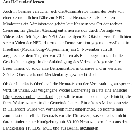
Aus Hellersdorf lernen
Auch in Gransee versuchen sich die Administrator_innen der Seite von
einer vermeintlichen Nähe zur NPD und Neonazis zu distanzieren.
Mindestens ein Administrator gehört laut Kennern vor Ort der rechten
Szene an. Im gleichen Atemzug enttarnen sie sich durch Postings von
Videos oder Beiträgen der NPD. Am heutigen 22. Oktober veröffentlichten
sie ein Video der NPD, das zu einer Demonstration gegen ein Asylheim in
Friedland (Mecklenburg-Vorpommern) am 9. November aufruft,
ausgerechnet dem Tag, der vor 70 Jahren als Reichpogromnacht in die
Geschichte einging. In der Ankündigung des Videos befragen sie ihre
Leser_innen, ob solch eine Demonstration in Gransee und in weiteren
Städten Oberhavels und Mecklenburgs gewünscht sind.
Ob der Landkreis Oberhavel die Neonazis von der Veranstaltung aussperren
wird, ist unklar. Als
vergangene Woche Donnerstag in Pätz eine ähnliche
Bürgerversammlung stattfand
(link is external)
, gewährte man nur denjenigen Eintritt, die
ihren Wohnsitz auch in der Gemeinde hatten. Ein offenes Mikrophon wie
in Hellerdorf wurde von vornherein nicht eingerichtet. So konnte man
zumindest ein Teil der Neonazis vor die Tür setzen, was sie jedoch nicht
daran hinderte eine Kundgebung mit 80-100 Neonazis, vor allem aus den
Landkreisen TF, LDS, MOL und aus Berlin, abzuhalten.