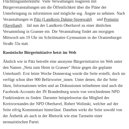
Flüchtlingsunterkünfte. Viele Verwaltungen reagieren mit
Bürgerveranstaltungen um die Öffentlichkeit über die Pläne der
Unterbringung zu informieren und mögliche sog. Ängste zu nehmen. Nach
Veranstaltungen in
Pätz (Landkreis Dahme-Spreewald)
(link is external)
und
Premnitz
(Havelland)
(link is external)
läd nun der Landkreis Oberhavel zu einer ähnlichen
Versammlung in Gransee ein. Die Veranstaltung findet am morgigen
Mittwoch um 19 Uhr im Schrittmatter-Gymnasium in der Oranienburger
Straße 33a statt.
Rassistische Bürgerinitiative hetzt im Web
Ähnlich wie in Pätz betreibt eine anonyme Bürgerinitiative im Web unter
den Namen „Nein zum Heim in Gransee“ Hetze gegen die geplante
Unterkunft. Erst letzte Woche Donnerstag wurde die Seite erstellt, doch sie
verfügt schon über 900 Befürworter_innen. Unter denen, die die Seite
liken, Informationen teilen und an Diskussionen teilnehmen sind auch die
Facebook-Accounts der JN Brandenburg sowie von verschiedenen NPD
Funktionären zu finden. Darunter beispielsweise das Mitglied des
Kreisvorstandes der NPD Oberhavel, Robert Wolinski, welcher auf der
Seite eifrig Kommentare hinterlässt. Daneben wirkt die Seite sowohl von
der Ästhetik als auch in der Rhetorik wie eine Tarnseite einer
neonazistischen Partei.