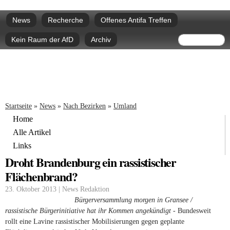
Direkt
Hauptmenü
zum
News
Recherche
Offenes Antifa Treffen
Inhalt
Suchform
Suche
Kein Raum der AfD
Archiv
Sie sind hier
Startseite
»
News
»
Nach Bezirken
»
Umland
Home
Alle Artikel
Links
Droht Brandenburg ein rassistischer
Flächenbrand?
23. Oktober 2013 | News Redaktion
Bürgerversammlung morgen in Gransee /
rassistische Bürgerinitiative hat ihr Kommen angekündigt -
Bundesweit
rollt eine Lavine rassistischer Mobilisierungen gegen geplante