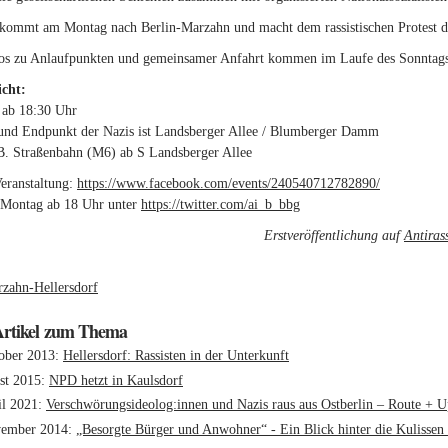
kommt am Montag nach Berlin-Marzahn und macht dem rassistischen Protest d
fos zu Anlaufpunkten und gemeinsamer Anfahrt kommen im Laufe des Sonntags 
cht:
 ab 18:30 Uhr
 und Endpunkt der Nazis ist Landsberger Allee / Blumberger Damm
B. Straßenbahn (M6) ab S Landsberger Allee
eranstaltung:
https://www.facebook.com/events/240540712782890/
(link is exte
 Montag ab 18 Uhr unter
https://twitter.com/ai_b_bbg
(link is external)
Erstveröffentlichung auf
Antiras
:
zahn-Hellersdorf
Artikel zum Thema
ober 2013
Hellersdorf: Rassisten in der Unterkunft
st 2015
NPD hetzt in Kaulsdorf
il 2021
Verschwörungsideolog:innen und Nazis raus aus Ostberlin – Route + U
vember 2014
„Besorgte Bürger und Anwohner“ - Ein Blick hinter die Kulissen