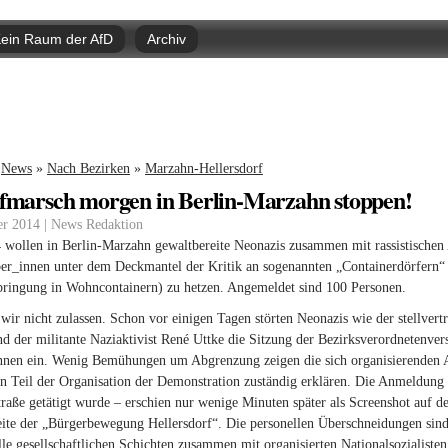
Direkt
zum
ein Raum der AfD
Archiv
Inhalt
nd hier
News
»
Nach Bezirken
»
Marzahn-Hellersdorf
fmarsch morgen in Berlin-Marzahn stoppen!
r 2014 | News Redaktion
 wollen in Berlin-Marzahn gewaltbereite Neonazis zusammen mit rassistische
er_innen unter dem Deckmantel der Kritik an sogenannten „Containerdörfern“
bringung in Wohncontainern) zu hetzen. Angemeldet sind 100 Personen.
wir nicht zulassen. Schon vor einigen Tagen störten Neonazis wie der stellve
d der militante Naziaktivist René Uttke die Sitzung der Bezirksverordnetenv
nnen ein. Wenig Bemühungen um Abgrenzung zeigen die sich organisierenden 
en Teil der Organisation der Demonstration zuständig erklären. Die Anmeldung
raße getätigt wurde – erschien nur wenige Minuten später als Screenshot auf 
ite der „Bürgerbewegung Hellersdorf“. Die personellen Überschneidungen sind s
lle gesellschaftlichen Schichten zusammen mit organisierten Nationalsozialisten 