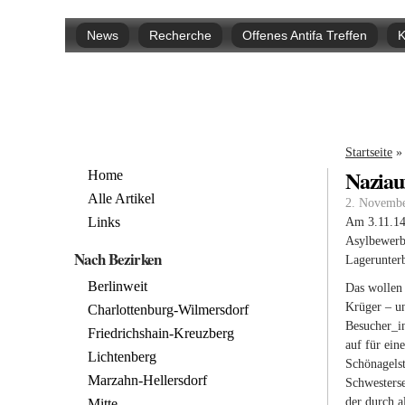
Hauptmenü
News
Recherche
Offenes Antifa Treffen
K
Sie si
Startseite
»
Naziau
Home
Alle Artikel
2. Novembe
Links
Am 3.11.14
Asylbewerb
Nach Bezirken
Lagerunter
Berlinweit
Das wollen 
Krüger – un
Charlottenburg-Wilmersdorf
Besucher_i
Friedrichshain-Kreuzberg
auf für ein
Lichtenberg
Schönagelst
Marzahn-Hellersdorf
Schwesterse
der durch a
Mitte