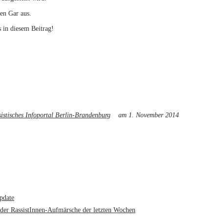
en Gar aus.
in diesem Beitrag!
rnal)
sistisches Infoportal Berlin-Brandenburg
(link is external)
am 1. November 2014
pdate
 der RassistInnen-Aufmärsche der letzten Wochen