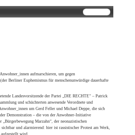
Suchformular
Suche
n Anwohner_innen aufmarschieren, um gegen
 (der Berliner Euphemismus für menschenunwürdige dauerhafte
rtretende Landesvorsitzende der Partei „DIE RECHTE“ – Patrick
ersammlung und schüchterten anwesende Verordnete und
Anwohner_innen um Gerd Feller und Michael Deppe, die sich
 der Demonstration – die von der Anwohner-Initiative
der „Bürgerbewegung Marzahn“, der neonazistischen
ichtbar und alarmierend: hier ist rassistischer Protest am Werk,
aufgestellt wird.