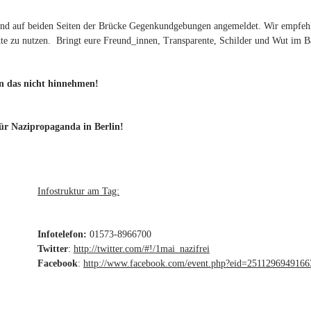
ind auf beiden Seiten der Brücke Gegenkundgebungen angemeldet. Wir empfehle
e zu nutzen. Bringt eure Freund_innen, Transparente, Schilder und Wut im Bau
n das nicht hinnehmen!
ür Nazipropaganda in Berlin!
Infostruktur am Tag:
Infotelefon:
01573-8966700
Twitter
:
http://twitter.com/#!/1mai_nazifrei
(link is external)
Facebook
:
http://www.facebook.com/event.php?eid=2511296949166