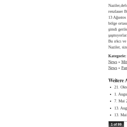
Naziler,def
renzlauer 
13 Ağustos 
bölge ortas
şimdi geril
şaşmıyorlar
Bu ırkcı ve
Naziler, siz
Kategorie
News
»
Mit
News
»
Pa
Weitere 
21. Okt
1. Augu
7. Mai 
13. Aug
13. Mai
1 of 99