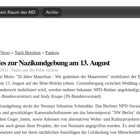
Direkt
zum
ein Raum der AfD
Archiv
Inhalt
nd hier
News
»
Nach Bezirken
»
Pankow
les zur Nazikundgebung am 13. August
2011 | Nazis auf die Pelle rücken
m Motto "50 Jahre Mauerbau - Wir gedenken der Mauertoten" mobilisiert der
em 13. August auf der Böse-Brücke (ehem. Grenzübergang zwischen Wedding und
undesweit mobilisiert wird, werden mehere bekannte NPD-Redner angekündigt
N-Bundesvorsitzer) und Andy Knape (JN-Bundesvorstand).
Kundgebung steckt der Neonazi Sebastian Schmidtke. Das Berliner NPD-Vorstand
ik und gewalttätiger Kameradschaftsszene um das Internetportal "NW Berlin" d
chen Geger_innen, sowie Adressen von alternativen Wohn- und Kulturprojekten i
nn auch genau diese Projekte, die von Neonazis angegriffen wurden. Es sind di
setzen und bei ihren nächtlichen Anschlägen die Gefährdung von Menschenlebe