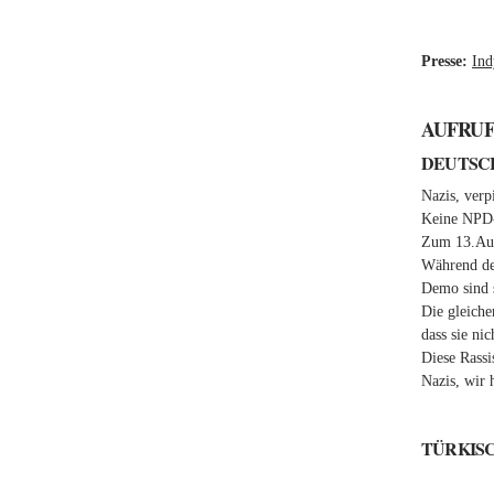
Presse:
Ind
AUFRUF
DEUTSC
Nazis, verp
Keine NPD-
Zum 13.Aug
Während der
Demo sind s
Die gleiche
dass sie ni
Diese Rassi
Nazis, wir 
TÜRKIS