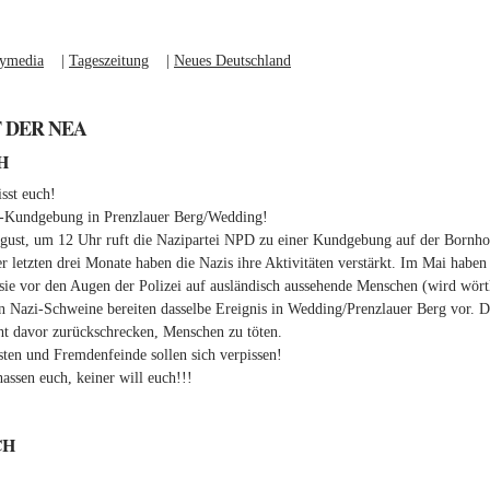
ymedia
(link is external)
|
Tageszeitung
(link is external)
|
Neues Deutschland
(link is external)
 DER NEA
H
isst euch!
Kundgebung in Prenzlauer Berg/Wedding!
ust, um 12 Uhr ruft die Nazipartei NPD zu einer Kundgebung auf der Bornho
 letzten drei Monate haben die Nazis ihre Aktivitäten verstärkt. Im Mai haben
ie vor den Augen der Polizei auf ausländisch aussehende Menschen (wird wörtl
n Nazi-Schweine bereiten dasselbe Ereignis in Wedding/Prenzlauer Berg vor. D
cht davor zurückschrecken, Menschen zu töten.
sten und Fremdenfeinde sollen sich verpissen!
hassen euch, keiner will euch!!!
CH