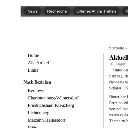
Hauptmenü
News
Recherche
Offenes Antifa Treffen
K
Sie si
Startseite
»
Aktuel
Home
Alle Artikel
10. August 
Links
Unter de
Samstag, d
Nach Bezirken
Neonazis b
Schäfer (J
Berlinweit
Hinter der 
Charlottenburg-Wilmersdorf
Parteipolit
Friedrichshain-Kreuzberg
von politis
Lichtenberg
waren es da
Marzahn-Hellersdorf
Thema zu be
Mitte