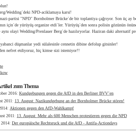
olun!
Berg/Wedding`deki NPD-aciklamaya karsi!
nazi-partisi "NPD" Bornholmer Brücke`de bir toplantiya çağrıyor. Son üç ay bo
ının için`de yürüyüş organize etdi`ler. Yürüyüş`den sonra polisin gözünün önün
e aynı olayi Wedding/Prenlauer Berg`de hazılıryorlar. Haziran daki alternatif pro
.
 yabanci düşmanlar yedi sülalesinle cennetin dibine defolup gitsinler!
den nefret etdiyoruz, hiç kimse sizi istemiyor!!
:
te
nkow
Artikel zum Thema
ober 2016
Kundgebungen gegen die AfD in den Berliner BVV’en
st 2011
13. August: Nazikundgebung an der Bornholmer Brücke stören!
2014
Aktionen gegen den AfD-Wahlkampf
ust 2011
13. August: Mehr als 600 Menschen protestieren gegen die NPD
 2014
Der europäische Rechtsruck und die AfD - Antifa-Actiondays