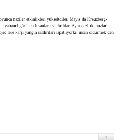
yunca naziler etkinlikleri yükseltdiler. Mayis`da Kreuzberg-
de yabanci görünen insanlara saldırdılar. Aynı nazi-domuzlar
jet`lere karşi yangin saldırıları ispatliyorki, insan öldürmek`den
»