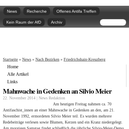
Direkt
Hauptmenü
zum
News
Recherche
Offenes Antifa Treffen
Inhalt
Suchform
Suche
Kein Raum der AfD
Archiv
Sie sind hier
Startseite
»
News
»
Nach Bezirken
»
Friedrichshain-Kreuzberg
Home
Alle Artikel
Links
Mahnwache in Gedenken an Silvio Meier
22. November 2014 | News Redaktion
Am heutigen Freitag nahmen ca. 70
Antifaschist_innen an einer Mahnwache in Gedenken an den, am 21.
November 1992, ermordeten Silvio Meier teil. Es wurden mehrere
Redebeiträge verlesen sowie Blumen, Kerzen und ein Kranz niedergelegt.
Am morgigen Samstag findet schließlich die jährliche Silvio-Meier-Demo