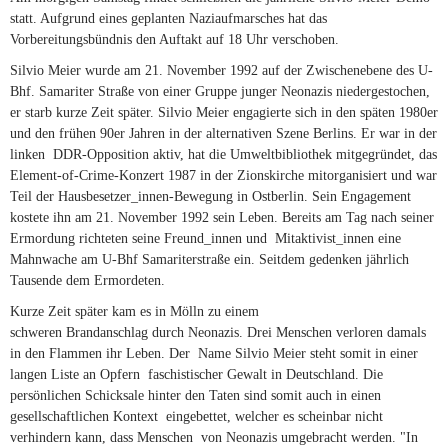
statt. Aufgrund eines geplanten Naziaufmarsches hat das
Vorbereitungsbündnis den Auftakt auf 18 Uhr verschoben.
Silvio Meier wurde am 21. November 1992 auf der Zwischenebene des U-
Bhf. Samariter Straße von einer Gruppe junger Neonazis niedergestochen,
er starb kurze Zeit später. Silvio Meier engagierte sich in den späten 1980er
und den frühen 90er Jahren in der alternativen Szene Berlins. Er war in der
linken DDR-Opposition aktiv, hat die Umweltbibliothek mitgegründet, das
Element-of-Crime-Konzert 1987 in der Zionskirche mitorganisiert und war
Teil der Hausbesetzer_innen-Bewegung in Ostberlin. Sein Engagement
kostete ihn am 21. November 1992 sein Leben. Bereits am Tag nach seiner
Ermordung richteten seine Freund_innen und Mitaktivist_innen eine
Mahnwache am U-Bhf Samariterstraße ein. Seitdem gedenken jährlich
Tausende dem Ermordeten.
Kurze Zeit später kam es in Mölln zu einem
schweren Brandanschlag durch Neonazis. Drei Menschen verloren damals
in den Flammen ihr Leben. Der Name Silvio Meier steht somit in einer
langen Liste an Opfern faschistischer Gewalt in Deutschland. Die
persönlichen Schicksale hinter den Taten sind somit auch in einen
gesellschaftlichen Kontext eingebettet, welcher es scheinbar nicht
verhindern kann, dass Menschen von Neonazis umgebracht werden. "In