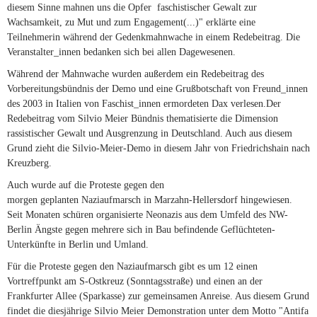
diesem Sinne mahnen uns die Opfer faschistischer Gewalt zur
Wachsamkeit, zu Mut und zum Engagement(...)" erklärte eine
Teilnehmerin während der Gedenkmahnwache in einem Redebeitrag. Die
Veranstalter_innen bedanken sich bei allen Dagewesenen.
Während der Mahnwache wurden außerdem ein Redebeitrag des
Vorbereitungsbündnis der Demo und eine Grußbotschaft von Freund_innen
des 2003 in Italien von Faschist_innen ermordeten Dax verlesen.Der
Redebeitrag vom Silvio Meier Bündnis thematisierte die Dimension
rassistischer Gewalt und Ausgrenzung in Deutschland. Auch aus diesem
Grund zieht die Silvio-Meier-Demo in diesem Jahr von Friedrichshain nach
Kreuzberg.
Auch wurde auf die Proteste gegen den
morgen geplanten Naziaufmarsch in Marzahn-Hellersdorf hingewiesen.
Seit Monaten schüren organisierte Neonazis aus dem Umfeld des NW-
Berlin Ängste gegen mehrere sich in Bau befindende Geflüchteten-
Unterkünfte in Berlin und Umland.
Für die Proteste gegen den Naziaufmarsch gibt es um 12 einen
Vortreffpunkt am S-Ostkreuz (Sonntagsstraße) und einen an der
Frankfurter Allee (Sparkasse) zur gemeinsamen Anreise. Aus diesem Grund
findet die diesjährige Silvio Meier Demonstration unter dem Motto "Antifa