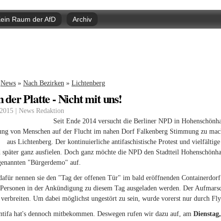
Direkt
zum
ein Raum der AfD
Archiv
Inhalt
nd hier
News
»
Nach Bezirken
»
Lichtenberg
n der Platte - Nicht mit uns!
 2015 | News Redaktion
Seit Ende 2014 versucht die Berliner NPD in Hohenschönha
ung von Menschen auf der Flucht im nahen Dorf Falkenberg Stimmung zu machen
(link is external)
aus Lichtenberg. Der kontinuierliche antifaschistische Protest und vielfältig
 später ganz ausfielen. Doch ganz möchte die NPD den Stadtteil Hohenschönha
ogenannten "Bürgerdemo" auf.
afür nennen sie den "Tag der offenen Tür" im bald eröffnenden Containerdorf
e Personen in der Ankündigung zu diesem Tag ausgeladen werden. Der Aufmarsc
verbreiten. Um dabei möglichst ungestört zu sein, wurde vorerst nur durch Fl
ntifa hat's dennoch mitbekommen. Deswegen rufen wir dazu auf, am
Dienstag