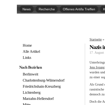
Hauptmenü
News
Recherche
Offenes Antifa Treffen
K
Sie si
Startseite
»
Nazis i
Home
Alle Artikel
17. August
Links
Unterbring
Nach Bezirken
Jens Irgang
wurden und
Berlinweit
zu einer s
Charlottenburg-Wilmersdorf
Als Grund d
Friedrichshain-Kreuzberg
rassistisch
Lichtenberg
dennoch zu 
Marzahn-Hellersdorf
Doch die A
Mitte