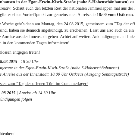
nhausen in der Egon-Erwin-Kisch-Straße (nahe S-Hohenschönhausen
) zu
 kreativ! Schaut euch den letzten Rest der nationalen Jammerlappen mal aus der
gibt es einen Vortreffpunkt zur gemeinsamen Anreise ab
18:00 vom Ostkreuz 
e Woche geht's dann am Montag, den 24.08.2015, gemeinsam zum "Tag der off
sind, haben sie dennoch angekündigt, zu erscheinen. Lasst uns also auch da ein
Anreise aus der Innenstadt geben. Achtet auf weitere Ankündigungen auf lin
h in den kommenden Tagen informieren!
hlossen entgegen treten!
18.08.2015
| 18.30 Uhr
rgeramt in der Egon-Erwin-Kisch-Straße (nahe S-Hohenschönhausen)
 Anreise aus der Innenstadt: 18.00 Uhr Ostkreuz (Ausgang Sonntagsstraße)
sten zum "Tag der offenen Tür" im Containerlager!
.08.2015
| Anreise ab 14.30 Uhr
kündigungen folgen
:
htenberg