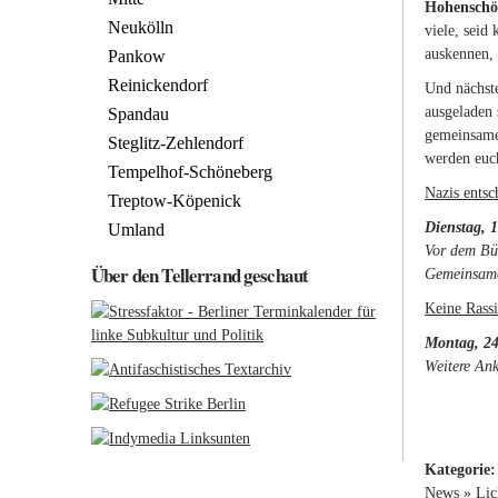
Hohenschö
Neukölln
viele, seid
auskennen, 
Pankow
Reinickendorf
Und nächst
ausgeladen 
Spandau
gemeinsame 
Steglitz-Zehlendorf
werden euc
Tempelhof-Schöneberg
Nazis entsc
Treptow-Köpenick
Dienstag, 
Umland
Vor dem Bü
Über den Tellerrand geschaut
Gemeinsame
Keine Rassi
Montag, 24
Weitere An
Kategorie
News
»
Lic