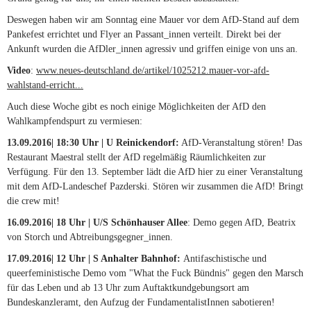
Deswegen haben wir am Sonntag eine Mauer vor dem AfD-Stand auf dem
Pankefest errichtet und Flyer an Passant_innen verteilt. Direkt bei der
Ankunft wurden die AfDler_innen agressiv und griffen einige von uns an.
Video
:
www.neues-deutschland.de/artikel/1025212.mauer-vor-afd-
wahlstand-erricht...
(link is external)
Auch diese Woche gibt es noch einige Möglichkeiten der AfD den
Wahlkampfendspurt zu vermiesen:
13.09.2016| 18:30 Uhr | U Reinickendorf:
AfD-Veranstaltung stören! Das
Restaurant Maestral stellt der AfD regelmäßig Räumlichkeiten zur
Verfügung. Für den 13. September lädt die AfD hier zu einer Veranstaltung
mit dem AfD-Landeschef Pazderski. Stören wir zusammen die AfD! Bringt
die crew mit!
16.09.2016| 18 Uhr | U/S Schönhauser Allee
: Demo gegen AfD, Beatrix
von Storch und Abtreibungsgegner_innen.
17.09.2016| 12 Uhr |
S Anhalter Bahnhof:
Antifaschistische und
queerfeministische Demo vom "What the Fuck Bündnis" gegen den Marsch
für das Leben und ab 13 Uhr zum Auftaktkundgebungsort am
Bundeskanzleramt, den Aufzug der FundamentalistInnen sabotieren!