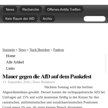
Direkt
Hauptmenü
zum
News
Recherche
Offenes Antifa Treffen
Inhalt
Suchform
Suche
Kein Raum der AfD
Archiv
Sie sind hier
Startseite
»
News
»
Nach Bezirken
»
Pankow
Home
Alle Artikel
Links
Mauer gegen die AfD auf dem Pankefest
13. September 2016 | News Redaktion
Nächsten Sonntag wird das berliner
Abgeordnetenhaus gewählt. Derzeit kommt die rechtspopulistische AfD bei
Umfragen auf 15% und wirbt momentan fleißig in den Kiezen für ihre
rassistischen, antifeministischen und sozialchauvinistischen Positionen.
Grund genug für uns, ihr einen kleinen Besuch abzustatten.