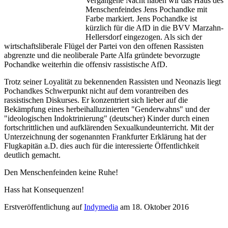
Vergangene Nacht haben wir das Haus des
Menschenfeindes Jens Pochandke mit
Farbe markiert. Jens Pochandke ist
kürzlich für die AfD in die BVV Marzahn-
Hellersdorf eingezogen. Als sich der
wirtschaftsliberale Flügel der Partei von den offenen Rassisten
abgrenzte und die neoliberale Parte Alfa gründete bevorzugte
Pochandke weiterhin die offensiv rassistische AfD.
Trotz seiner Loyalität zu bekennenden Rassisten und Neonazis liegt
Pochandkes Schwerpunkt nicht auf dem vorantreiben des
rassistischen Diskurses. Er konzentriert sich lieber auf die
Bekämpfung eines herbeihalluzinierten "Genderwahns" und der
"ideologischen Indoktrinierung" (deutscher) Kinder durch einen
fortschrittlichen und aufklärenden Sexualkundeunterricht. Mit der
Unterzeichnung der sogenannten Frankfurter Erklärung hat der
Flugkapitän a.D. dies auch für die interessierte Öffentlichkeit
deutlich gemacht.
Den Menschenfeinden keine Ruhe!
Hass hat Konsequenzen!
Erstveröffentlichung auf
Indymedia
am 18. Oktober 2016