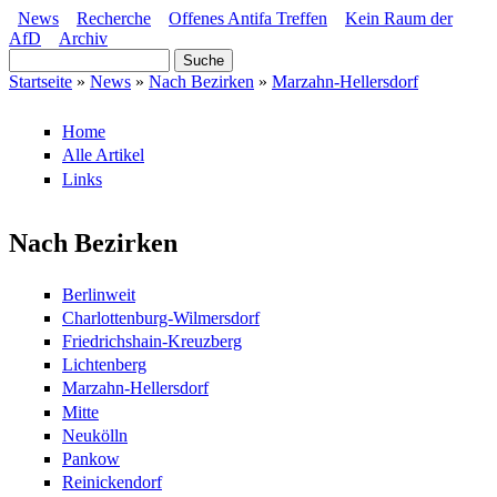
Direkt zum Inhalt
News
Recherche
Offenes Antifa Treffen
Kein Raum der
AfD
Archiv
Hauptmenü
Suche
Suchformular
Startseite
»
News
»
Nach Bezirken
»
Marzahn-Hellersdorf
Sie sind hier
Home
Alle Artikel
Links
Nach Bezirken
Berlinweit
Charlottenburg-Wilmersdorf
Friedrichshain-Kreuzberg
Lichtenberg
Marzahn-Hellersdorf
Mitte
Neukölln
Pankow
Reinickendorf