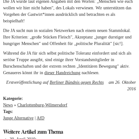
Die JA wurde laut eigenen Angaben mit den Worten: „Menschen wie euch
wollen wir hier nicht haben“, des Lokals verwiesen. Wir unterstützen das
Vorgehen der Gastwirt*innen ausdrücklich und betrachten es als
beispielhaft!
Die JA sucht nun in sozialen Netzwerken nach einem neuen Stammlokal.
Ihre Kriterien: „große Stücken Fleisch“, Akzeptanz „junger durstiger und
hungriger Menschen“ und Offenheit für „politische Pluralität“ [sic!].
Während die JA für sich selbst politische Toleranz einfordert und sich als
seriöse Truppe ausgibt, sind einige ihrer Vorstandsmitglieder in
Burschenschaften und der extrem rechten „Identitären Bewegung“ aktiv.
Genaueres könnt ihr in
dieser Handreichung
nachlesen.
Erstveröffentlichung auf
Berliner Bündnis gegen Rechts
(link is external)
am 26. Oktober
2016
Kategorie:
News
»
Charlottenburg-Wilmersdorf
Tags:
Junge Alternative
AfD
Weitere Artikel zum Thema