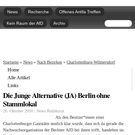
Direkt
Hauptmenü
zum
News
Recherche
Offenes Antifa Treffen
Inhalt
Suchform
Suche
Kein Raum der AfD
Archiv
Sie sind hier
Startseite
»
News
»
Nach Bezirken
»
Charlottenburg-Wilmersdorf
Home
Alle Artikel
Links
Die Junge Alternative (JA) Berlin ohne
Stammlokal
26. Oktober 2016 | News Redaktion
Als den Besitzer*innen einer
Charlottenburger Gaststätte neulich klar wurde, dass sich da gerade die
Nachwuchsorganisation der Berliner AfD bei ihnen trifft, handelten sie.