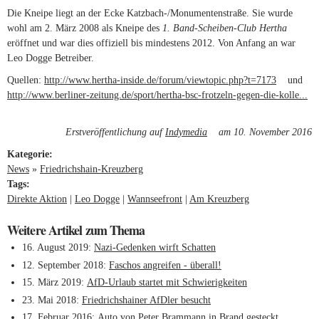
Die Kneipe liegt an der Ecke Katzbach-/Monumentenstraße. Sie wurde
wohl am 2. März 2008 als Kneipe des
1. Band-Scheiben-Club Hertha
eröffnet und war dies offiziell bis mindestens 2012. Von Anfang an war
Leo Dogge Betreiber.
Quellen:
http://www.hertha-inside.de/forum/viewtopic.php?t=7173
(link is
und
http://www.berliner-zeitung.de/sport/hertha-bsc-frotzeln-gegen-die-kolle...
external)
(link is external)
Erstveröffentlichung auf
Indymedia
(link is external)
am 10. November 2016
Kategorie:
News
»
Friedrichshain-Kreuzberg
Tags:
Direkte Aktion
Leo Dogge
Wannseefront
Am Kreuzberg
Weitere Artikel zum Thema
16. August 2019
Nazi-Gedenken wirft Schatten
12. September 2018
Faschos angreifen - überall!
15. März 2019
AfD-Urlaub startet mit Schwierigkeiten
23. Mai 2018
Friedrichshainer AfDler besucht
17. Februar 2016
Auto von Peter Brammann in Brand gesteckt