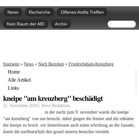
Direkt
Hauptmenü
zum
News
Recherche
Offenes Antifa Treffen
Inhalt
Suchform
Suche
Kein Raum der AfD
Archiv
Sie sind hier
Startseite
»
News
»
Nach Bezirken
»
Friedrichshain-Kreuzberg
Home
Alle Artikel
Links
kneipe "am kreuzberg" beschädigt
11. November 2016 | News Redaktion
in der nacht zum 9. november wurde die kneipe
"am kreuzberg" von uns besucht. dabei gingen die fenster und die reklame
der kneipe zu bruch. wir hinterliessen auch einen schriftzug an der fassade,
damit die nachbarschaft den grund unseres besuches versteht.