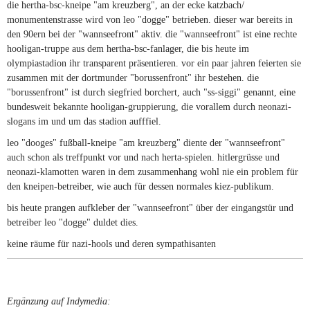
die hertha-bsc-kneipe "am kreuzberg", an der ecke katzbach/
monumentenstrasse wird von leo "dogge" betrieben. dieser war bereits in
den 90ern bei der "wannseefront" aktiv. die "wannseefront" ist eine rechte
hooligan-truppe aus dem hertha-bsc-fanlager, die bis heute im
olympiastadion ihr transparent präsentieren. vor ein paar jahren feierten sie
zusammen mit der dortmunder "borussenfront" ihr bestehen. die
"borussenfront" ist durch siegfried borchert, auch "ss-siggi" genannt, eine
bundesweit bekannte hooligan-gruppierung, die vorallem durch neonazi-
slogans im und um das stadion aufffiel.
leo "dooges" fußball-kneipe "am kreuzberg" diente der "wannseefront"
auch schon als treffpunkt vor und nach herta-spielen. hitlergrüsse und
neonazi-klamotten waren in dem zusammenhang wohl nie ein problem für
den kneipen-betreiber, wie auch für dessen normales kiez-publikum.
bis heute prangen aufkleber der "wannseefront" über der eingangstür und
betreiber leo "dogge" duldet dies.
keine räume für nazi-hools und deren sympathisanten
Ergänzung auf Indymedia: