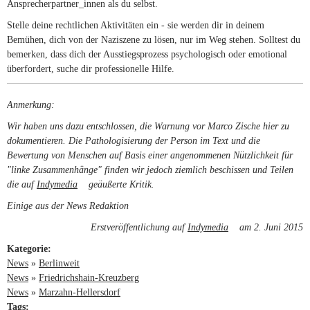
Ansprecherpartner_innen als du selbst.
Stelle deine rechtlichen Aktivitäten ein - sie werden dir in deinem
Bemühen, dich von der Naziszene zu lösen, nur im Weg stehen. Solltest du
bemerken, dass dich der Ausstiegsprozess psychologisch oder emotional
überfordert, suche dir professionelle Hilfe.
Anmerkung:
Wir haben uns dazu entschlossen, die Warnung vor Marco Zische hier zu
dokumentieren. Die Pathologisierung der Person im Text und die
Bewertung von Menschen auf Basis einer angenommenen Nützlichkeit für
"linke Zusammenhänge" finden wir jedoch ziemlich beschissen und Teilen
die auf
Indymedia
(link is external)
geäußerte Kritik.
Einige aus der News Redaktion
Erstveröffentlichung auf
Indymedia
(link is external)
am 2. Juni 2015
Kategorie:
News
»
Berlinweit
News
»
Friedrichshain-Kreuzberg
News
»
Marzahn-Hellersdorf
Tags: