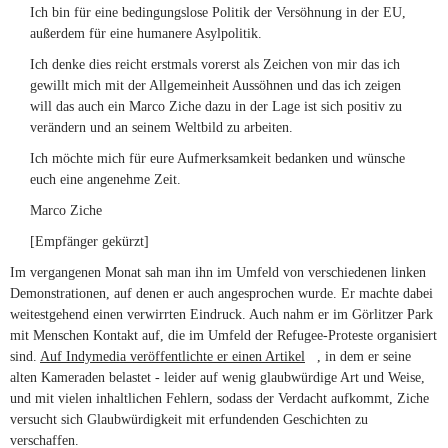
Ich bin für eine bedingungslose Politik der Versöhnung in der EU,
außerdem für eine humanere Asylpolitik.
Ich denke dies reicht erstmals vorerst als Zeichen von mir das ich
gewillt mich mit der Allgemeinheit Aussöhnen und das ich zeigen
will das auch ein Marco Ziche dazu in der Lage ist sich positiv zu
verändern und an seinem Weltbild zu arbeiten.
Ich möchte mich für eure Aufmerksamkeit bedanken und wünsche
euch eine angenehme Zeit.
Marco Ziche
[Empfänger gekürzt]
Im vergangenen Monat sah man ihn im Umfeld von verschiedenen linken
Demonstrationen, auf denen er auch angesprochen wurde. Er machte dabei
weitestgehend einen verwirrten Eindruck. Auch nahm er im Görlitzer Park
mit Menschen Kontakt auf, die im Umfeld der Refugee-Proteste organisiert
sind.
Auf Indymedia veröffentlichte er einen Artikel
(link is external)
, in dem er seine
alten Kameraden belastet - leider auf wenig glaubwürdige Art und Weise,
und mit vielen inhaltlichen Fehlern, sodass der Verdacht aufkommt, Ziche
versucht sich Glaubwürdigkeit mit erfundenden Geschichten zu
verschaffen.