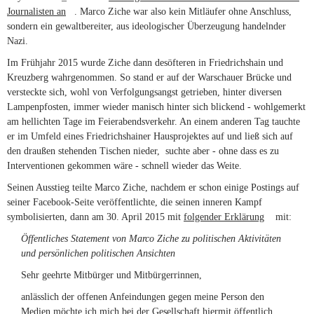
Journalisten an
(link is external)
. Marco Ziche war also kein Mitläufer ohne Anschluss,
sondern ein gewaltbereiter, aus ideologischer Überzeugung handelnder
Nazi.
Im Frühjahr 2015 wurde Ziche dann desöfteren in Friedrichshain und
Kreuzberg wahrgenommen. So stand er auf der Warschauer Brücke und
versteckte sich, wohl von Verfolgungsangst getrieben, hinter diversen
Lampenpfosten, immer wieder manisch hinter sich blickend - wohlgemerkt
am hellichten Tage im Feierabendsverkehr. An einem anderen Tag tauchte
er im Umfeld eines Friedrichshainer Hausprojektes auf und ließ sich auf
den draußen stehenden Tischen nieder, suchte aber - ohne dass es zu
Interventionen gekommen wäre - schnell wieder das Weite.
Seinen Ausstieg teilte Marco Ziche, nachdem er schon einige Postings auf
seiner Facebook-Seite veröffentlichte, die seinen inneren Kampf
symbolisierten, dann am 30. April 2015 mit
folgender Erklärung
(link is
mit:
external)
Öffentliches Statement von Marco Ziche zu politischen Aktivitäten
und persönlichen politischen Ansichten
Sehr geehrte Mitbürger und Mitbürgerrinnen,
anlässlich der offenen Anfeindungen gegen meine Person den
Medien möchte ich mich bei der Gesellschaft hiermit öffentlich,