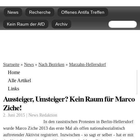
Direkt
Hauptmenü
zum
News
Recherche
Offenes Antifa Treffen
Inhalt
Suchform
Suche
Kein Raum der AfD
Archiv
Sie sind hier
Startseite
»
News
»
Nach Bezirken
»
Marzahn-Hellersdorf
Home
Alle Artikel
Links
Aussteiger, Umsteiger? Kein Raum für Marco
Ziche!
2. Juni 2015 | News Redaktion
In den rassistischen Protesten in Berlin-Hellersdorf
wurde Marco Ziche 2013 das erste Mal als offen nationalsozialistisch
auftretender Aktivist registriert. Inzwischen - so sagt er selber - hat er mit