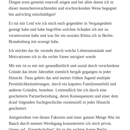
Dingen ernst gemeint reuevoll zeigen und bei allen denen ich in
dieser menschenverachtenden und erschreckenden Weise begegnet
bin aufrichtig entschuldigen!
Es tut mir Leid wie ich mich euch gegenüber in Vergangenheit
gezeigt habe und habe begriffen welchen Schaden ich mit zu
verantworten habe und was für ein soziales Klima ich in Berlin-
Brandenburg mit erzeugt habe.
Ich möchte das ihr versteht durch welche Lebensumstände und
Motivationen ich in die rechte Szene intrigiert wurde.
Mit mir ist es mit mir gesundheitlich und sozial durch verschiedene
Gründe das letzte Jahrzehnt ziemlich bergab gegangen in jeder
Hinsicht. Dazu gehört das seid meiner frühen Jugend multiple
Persönlichkeitsstörungen, durch ein kaputtes Familienumfeld und
anderen Gründen, bestehen. Letztendlich bin ich durch eine
gescheiterte Partnerbeziehung, deren Konsequenzen und einer dem
drauf folgenden Suchtgeschichte existenziell in jeder Hinsicht
gescheitert.
Antigetrieben von diesen Faktoren und einer ganzen Menge Wut im
Bauch durch meinen Werdegang konzentrierte ich mich privat,
länger auf „Freundschaften“ die in der rechten Szene Berlin