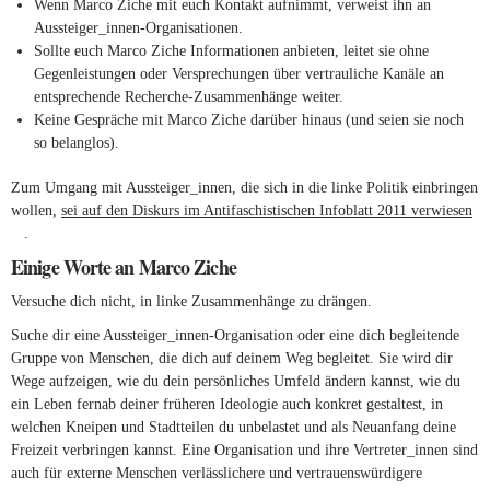
Wenn Marco Ziche mit euch Kontakt aufnimmt, verweist ihn an
Aussteiger_innen-Organisationen.
Sollte euch Marco Ziche Informationen anbieten, leitet sie ohne
Gegenleistungen oder Versprechungen über vertrauliche Kanäle an
entsprechende Recherche-Zusammenhänge weiter.
Keine Gespräche mit Marco Ziche darüber hinaus (und seien sie noch
so belanglos).
Zum Umgang mit Aussteiger_innen, die sich in die linke Politik einbringen
wollen,
sei auf den Diskurs im Antifaschistischen Infoblatt 2011 verwiesen
(link is external)
.
Einige Worte an Marco Ziche
Versuche dich nicht, in linke Zusammenhänge zu drängen.
Suche dir eine Aussteiger_innen-Organisation oder eine dich begleitende
Gruppe von Menschen, die dich auf deinem Weg begleitet. Sie wird dir
Wege aufzeigen, wie du dein persönliches Umfeld ändern kannst, wie du
ein Leben fernab deiner früheren Ideologie auch konkret gestaltest, in
welchen Kneipen und Stadtteilen du unbelastet und als Neuanfang deine
Freizeit verbringen kannst. Eine Organisation und ihre Vertreter_innen sind
auch für externe Menschen verlässlichere und vertrauenswürdigere