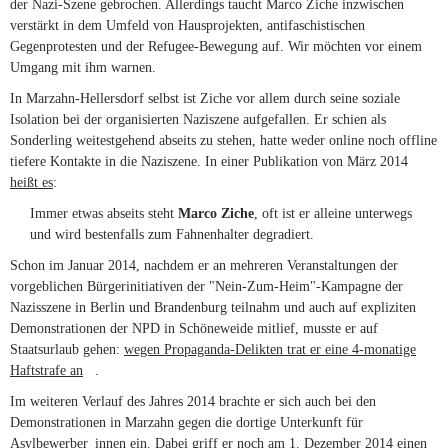
der Nazi-Szene gebrochen. Allerdings taucht Marco Ziche inzwischen
verstärkt in dem Umfeld von Hausprojekten, antifaschistischen
Gegenprotesten und der Refugee-Bewegung auf. Wir möchten vor einem
Umgang mit ihm warnen.
In Marzahn-Hellersdorf selbst ist Ziche vor allem durch seine soziale
Isolation bei der organisierten Naziszene aufgefallen. Er schien als
Sonderling weitestgehend abseits zu stehen, hatte weder online noch offline
tiefere Kontakte in die Naziszene. In einer Publikation von März 2014
heißt es
:
Immer etwas abseits steht
Marco Ziche
, oft ist er alleine unter­wegs
und wird bes­ten­falls zum Fah­nen­halter degra­diert.
Schon im Januar 2014, nachdem er an mehreren Veranstaltungen der
vorgeblichen Bürgerinitiativen der "Nein-Zum-Heim"-Kampagne der
Nazisszene in Berlin und Brandenburg teilnahm und auch auf expliziten
Demonstrationen der NPD in Schöneweide mitlief, musste er auf
Staatsurlaub gehen:
wegen Propaganda-Delikten trat er eine 4-monatige
Haftstrafe an
(link is external)
.
Im weiteren Verlauf des Jahres 2014 brachte er sich auch bei den
Demonstrationen in Marzahn gegen die dortige Unterkunft für
Asylbewerber_innen ein.
Dabei griff er noch am 1. Dezember 2014 einen