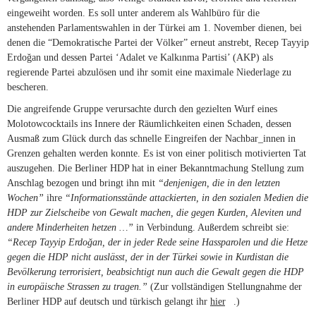
eingeweiht worden. Es soll unter anderem als Wahlbüro für die
anstehenden Parlamentswahlen in der Türkei am 1. November dienen, bei
denen die “Demokratische Partei der Völker” erneut anstrebt, Recep Tayyip
Erdoğan und dessen Partei ‘Adalet ve Kalkınma Partisi’ (AKP) als
regierende Partei abzulösen und ihr somit eine maximale Niederlage zu
bescheren.
Die angreifende Gruppe verursachte durch den gezielten Wurf eines
Molotowcocktails ins Innere der Räumlichkeiten einen Schaden, dessen
Ausmaß zum Glück durch das schnelle Eingreifen der Nachbar_innen in
Grenzen gehalten werden konnte. Es ist von einer politisch motivierten Tat
auszugehen. Die Berliner HDP hat in einer Bekanntmachung Stellung zum
Anschlag bezogen und bringt ihn mit
“denjenigen, die in den letzten
Wochen”
ihre
“Informationsstände attackierten, in den sozialen Medien die
HDP zur Zielscheibe von Gewalt machen, die gegen Kurden, Aleviten und
andere Minderheiten hetzen …”
in Verbindung. Außerdem schreibt sie:
“Recep Tayyip Erdoğan, der in jeder Rede seine Hassparolen und die Hetze
gegen die HDP nicht auslässt, der in der Türkei sowie in Kurdistan die
Bevölkerung terrorisiert, beabsichtigt nun auch die Gewalt gegen die HDP
in europäische Strassen zu tragen.”
(Zur vollständigen Stellungnahme der
Berliner HDP auf deutsch und türkisch gelangt ihr
hier
(link is external)
.)