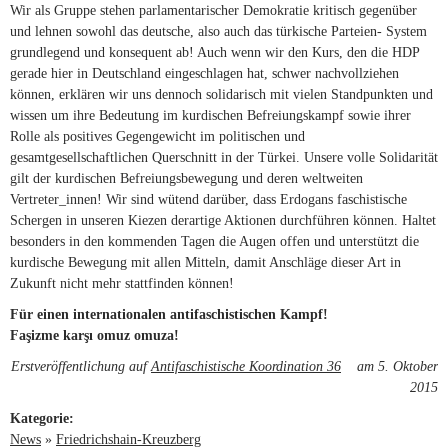
Wir als Gruppe stehen parlamentarischer Demokratie kritisch gegenüber
und lehnen sowohl das deutsche, also auch das türkische Parteien- System
grundlegend und konsequent ab! Auch wenn wir den Kurs, den die HDP
gerade hier in Deutschland eingeschlagen hat, schwer nachvollziehen
können, erklären wir uns dennoch solidarisch mit vielen Standpunkten und
wissen um ihre Bedeutung im kurdischen Befreiungskampf sowie ihrer
Rolle als positives Gegengewicht im politischen und
gesamtgesellschaftlichen Querschnitt in der Türkei. Unsere volle Solidarität
gilt der kurdischen Befreiungsbewegung und deren weltweiten
Vertreter_innen! Wir sind wütend darüber, dass Erdogans faschistische
Schergen in unseren Kiezen derartige Aktionen durchführen können. Haltet
besonders in den kommenden Tagen die Augen offen und unterstützt die
kurdische Bewegung mit allen Mitteln, damit Anschläge dieser Art in
Zukunft nicht mehr stattfinden können!
Für einen internationalen antifaschistischen Kampf!
Faşizme karşı omuz omuza!
Erstveröffentlichung auf
Antifaschistische Koordination 36
(link is external)
am 5. Oktober
2015
Kategorie:
News
»
Friedrichshain-Kreuzberg