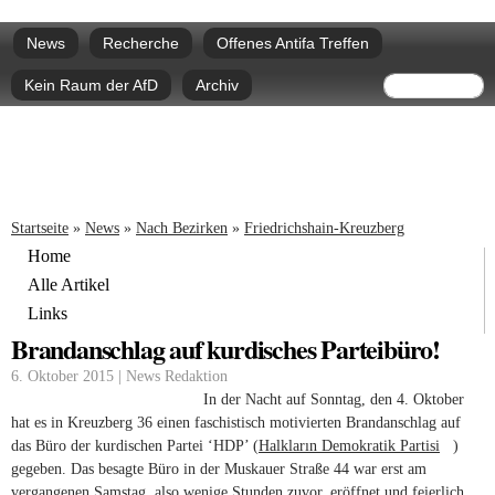
Direkt
Hauptmenü
zum
News
Recherche
Offenes Antifa Treffen
Inhalt
Suchform
Suche
Kein Raum der AfD
Archiv
Sie sind hier
Startseite
»
News
»
Nach Bezirken
»
Friedrichshain-Kreuzberg
Home
Alle Artikel
Links
Brandanschlag auf kurdisches Parteibüro!
6. Oktober 2015 | News Redaktion
In der Nacht auf Sonntag, den 4. Oktober
hat es in Kreuzberg 36 einen faschistisch motivierten Brandanschlag auf
das Büro der kurdischen Partei ‘HDP’ (
Halkların Demokratik Partisi
(link is
)
gegeben. Das besagte Büro in der Muskauer Straße 44 war erst am
external)
vergangenen Samstag, also wenige Stunden zuvor, eröffnet und feierlich