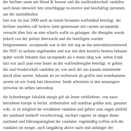
der berliner szene um blood & honour und die nazibruderschaft vandalen.
auch heute tätowiert lutz einschlägige ns-motive und beschäftigt personen
aus der nazisubkultur.
lutz war im mai 2000 auch an einem brisanten waffendeal beteiligt. der
berliner naziskin ralf luckow hatte gemeinsam mit carsten szczepanski
versucht über lutz an eine scharfe waffe zu gelangen. die übergabe wurde
jedoch von der polizei überwacht und die beteiligten wurden
festgenommen. szczepanski war in der zeit eng an das unterstützernetzwerk
des NSU in sachsen angebunden und war mit dem kerntrio bestens bekannt.
später wurde bekannt dass szczepanski als v-mann tätig war. neben frank
lutz war auch jean-rene bauer an der waffenübergabe beteiligt. er gehört
der nazi-bruderschaft vandalen an, wie auch der aus kanada stammende
david allan surette, bekannt als im rechtsrock als griffin und stonehammer.
surette ist wie frank lutz tätowierer. beide arbeiteten in den neunzigern
zeitweise im selben tattooshop.
die lichtenberger lokalität sturgis gilt als letzte verbliebene, von nazis
betriebene kneipe in berlin. mitbetreiber soll matthias gohlke sein, genannt
wiki. er ist mitglied der erwähnten vandalen und gehört zum engen umfeld
der naziband lunikoff verschwörung. michael regener ist sänger dieser
naziband und führungsmitglied der vandalen. regelmäßig treffen sich die
vandalen im sturgis. auch langjährig aktive nazis und anhänger der