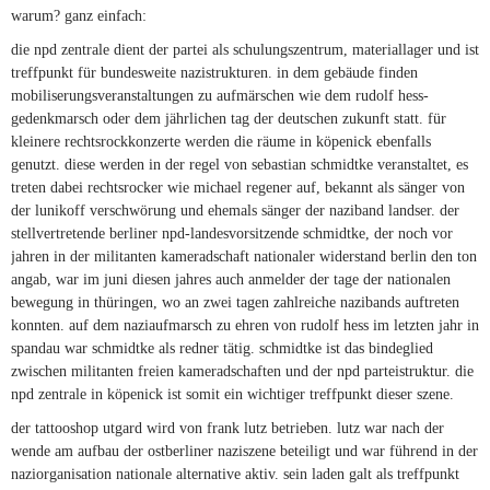
warum? ganz einfach:
die npd zentrale dient der partei als schulungszentrum, materiallager und ist
treffpunkt für bundesweite nazistrukturen. in dem gebäude finden
mobiliserungsveranstaltungen zu aufmärschen wie dem rudolf hess-
gedenkmarsch oder dem jährlichen tag der deutschen zukunft statt. für
kleinere rechtsrockkonzerte werden die räume in köpenick ebenfalls
genutzt. diese werden in der regel von sebastian schmidtke veranstaltet, es
treten dabei rechtsrocker wie michael regener auf, bekannt als sänger von
der lunikoff verschwörung und ehemals sänger der naziband landser. der
stellvertretende berliner npd-landesvorsitzende schmidtke, der noch vor
jahren in der militanten kameradschaft nationaler widerstand berlin den ton
angab, war im juni diesen jahres auch anmelder der tage der nationalen
bewegung in thüringen, wo an zwei tagen zahlreiche nazibands auftreten
konnten. auf dem naziaufmarsch zu ehren von rudolf hess im letzten jahr in
spandau war schmidtke als redner tätig. schmidtke ist das bindeglied
zwischen militanten freien kameradschaften und der npd parteistruktur. die
npd zentrale in köpenick ist somit ein wichtiger treffpunkt dieser szene.
der tattooshop utgard wird von frank lutz betrieben. lutz war nach der
wende am aufbau der ostberliner naziszene beteiligt und war führend in der
naziorganisation nationale alternative aktiv. sein laden galt als treffpunkt