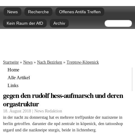
Direkt
Hauptmenü
zum
News
Recherche
Offenes Antifa Treffen
Inhalt
Suchform
Suche
Kein Raum der AfD
Archiv
Sie sind hier
Startseite
»
News
»
Nach Bezirken
»
Treptow-Köpenick
Home
Alle Artikel
Links
gegen den rudolf hess-aufmarsch und deren
orgastruktur
18. August 2018 | News Redaktion
in der nacht zu donnerstag hat es mehrere treffpunkte der naziszene in
berlin getroffen. darunter die npd zentrale in köpenick, den tattooshop
utgard und die nazikneipe sturgis, beide in lichtenberg.