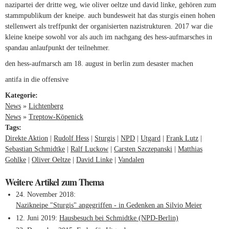
nazipartei der dritte weg, wie oliver oeltze und david linke, gehören zum
stammpublikum der kneipe. auch bundesweit hat das sturgis einen hohen
stellenwert als treffpunkt der organisierten nazistrukturen. 2017 war die
kleine kneipe sowohl vor als auch im nachgang des hess-aufmarsches in
spandau anlaufpunkt der teilnehmer.
den hess-aufmarsch am 18. august in berlin zum desaster machen
antifa in die offensive
Kategorie:
News
»
Lichtenberg
News
»
Treptow-Köpenick
Tags:
Direkte Aktion
Rudolf Hess
Sturgis
NPD
Utgard
Frank Lutz
Sebastian Schmidtke
Ralf Luckow
Carsten Szczepanski
Matthias
Gohlke
Oliver Oeltze
David Linke
Vandalen
Weitere Artikel zum Thema
24. November 2018
Nazikneipe "Sturgis" angegriffen - in Gedenken an Silvio Meier
12. Juni 2019
Hausbesuch bei Schmidtke (NPD-Berlin)