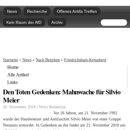
Direkt
Hauptmenü
zum
News
Recherche
Offenes Antifa Treffen
Inhalt
Suchform
Suche
Kein Raum der AfD
Archiv
Sie sind hier
Startseite
»
News
»
Nach Bezirken
»
Friedrichshain-Kreuzberg
Home
Alle Artikel
Links
Den Toten Gedenken: Mahnwache für Silvio
Meier
20. November 2018 | News Redaktion
Vor 26 Jahren, am 21. November 1992
wurde der Hausbesetzer und Antifaschist Silvio Meier von einer Gruppe
Neonazis ermordet. In Gedenken an ihn findet am 21. November 2018 um