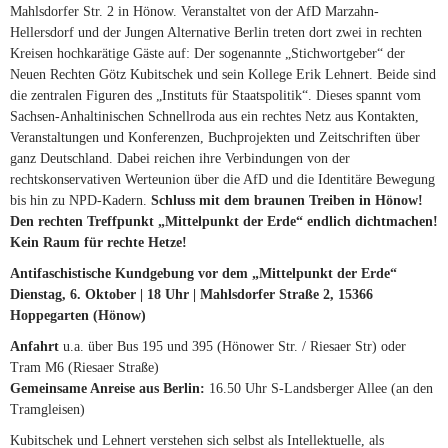
Mahlsdorfer Str. 2 in Hönow. Veranstaltet von der AfD Marzahn-
Hellersdorf und der Jungen Alternative Berlin treten dort zwei in rechten
Kreisen hochkarätige Gäste auf: Der sogenannte „Stichwortgeber“ der
Neuen Rechten Götz Kubitschek und sein Kollege Erik Lehnert. Beide sind
die zentralen Figuren des „Instituts für Staatspolitik“. Dieses spannt vom
Sachsen-Anhaltinischen Schnellroda aus ein rechtes Netz aus Kontakten,
Veranstaltungen und Konferenzen, Buchprojekten und Zeitschriften über
ganz Deutschland. Dabei reichen ihre Verbindungen von der
rechtskonservativen Werteunion über die AfD und die Identitäre Bewegung
bis hin zu NPD-Kadern.
Schluss mit dem braunen Treiben in Hönow!
Den rechten Treffpunkt „Mittelpunkt der Erde“ endlich dichtmachen!
Kein Raum für rechte Hetze!
Antifaschistische Kundgebung
vor dem „Mittelpunkt der Erde“
Dienstag
, 6. Oktober | 18 Uhr | Mahlsdorfer Straße 2, 15366
Hoppegarten (Hönow)
Anfahrt
u.a. über Bus 195 und 395 (Hönower Str. / Riesaer Str) oder
Tram M6 (Riesaer Straße)
Gemeinsame Anreise aus Berlin:
16.50 Uhr S-Landsberger Allee (an den
Tramgleisen)
Kubitschek und Lehnert verstehen sich selbst als Intellektuelle, als