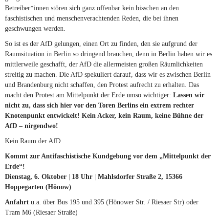
Betreiber*innen stören sich ganz offenbar kein bisschen an den
faschistischen und menschenverachtenden Reden, die bei ihnen
geschwungen werden.
So ist es der AfD gelungen, einen Ort zu finden, den sie aufgrund der
Raumsituation in Berlin so dringend brauchen, denn in Berlin haben wir es
mittlerweile geschafft, der AfD die allermeisten großen Räumlichkeiten
streitig zu machen. Die AfD spekuliert darauf, dass wir es zwischen Berlin
und Brandenburg nicht schaffen, den Protest aufrecht zu erhalten. Das
macht den Protest am Mittelpunkt der Erde umso wichtiger:
Lassen wir
nicht zu, dass sich hier vor den Toren Berlins ein extrem rechter
Knotenpunkt entwickelt! Kein Acker, kein Raum, keine Bühne der
AfD – nirgendwo!
Kein Raum der AfD
Kommt zur Antifaschistische Kundgebung
vor dem „Mittelpunkt der
Erde“!
Dienstag
, 6. Oktober | 18 Uhr | Mahlsdorfer Straße 2, 15366
Hoppegarten (Hönow)
Anfahrt
u.a. über Bus 195 und 395 (Hönower Str. / Riesaer Str) oder
Tram M6 (Riesaer Straße)