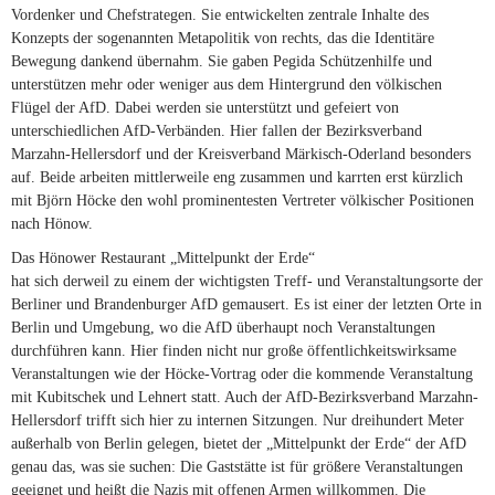
Vordenker und Chefstrategen. Sie entwickelten zentrale Inhalte des
Konzepts der sogenannten Metapolitik von rechts, das die Identitäre
Bewegung dankend übernahm. Sie gaben Pegida Schützenhilfe und
unterstützen mehr oder weniger aus dem Hintergrund den völkischen
Flügel der AfD. Dabei werden sie unterstützt und gefeiert von
unterschiedlichen AfD-Verbänden. Hier fallen der Bezirksverband
Marzahn-Hellersdorf und der Kreisverband Märkisch-Oderland besonders
auf. Beide arbeiten mittlerweile eng zusammen und karrten erst kürzlich
mit Björn Höcke den wohl prominentesten Vertreter völkischer Positionen
nach Hönow.
Das Hönower Restaurant „Mittelpunkt der Erde“
hat sich derweil zu einem der wichtigsten Treff- und Veranstaltungsorte der
Berliner und Brandenburger AfD gemausert. Es ist einer der letzten Orte in
Berlin und Umgebung, wo die AfD überhaupt noch Veranstaltungen
durchführen kann. Hier finden nicht nur große öffentlichkeitswirksame
Veranstaltungen wie der Höcke-Vortrag oder die kommende Veranstaltung
mit Kubitschek und Lehnert statt. Auch der AfD-Bezirksverband Marzahn-
Hellersdorf trifft sich hier zu internen Sitzungen. Nur dreihundert Meter
außerhalb von Berlin gelegen, bietet der „Mittelpunkt der Erde“ der AfD
genau das, was sie suchen: Die Gaststätte ist für größere Veranstaltungen
geeignet und heißt die Nazis mit offenen Armen willkommen. Die