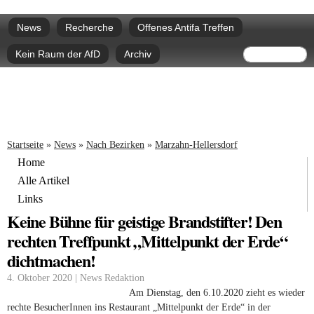
Direkt
Hauptmenü
zum
News
Recherche
Offenes Antifa Treffen
Inhalt
Suchform
Suche
Kein Raum der AfD
Archiv
Sie sind hier
Startseite
»
News
»
Nach Bezirken
»
Marzahn-Hellersdorf
Home
Alle Artikel
Links
Keine Bühne für geistige Brandstifter! Den
rechten Treffpunkt „Mittelpunkt der Erde“
dichtmachen!
4. Oktober 2020 | News Redaktion
Am Dienstag, den 6.10.2020 zieht es wieder
rechte BesucherInnen ins Restaurant „Mittelpunkt der Erde“ in der