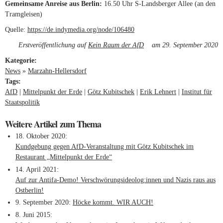
Gemeinsame Anreise aus Berlin:
16.50 Uhr S-Landsberger Allee (an den
Tramgleisen)
Quelle:
https://de.indymedia.org/node/106480
(link is external)
Erstveröffentlichung auf
Kein Raum der AfD
(link is external)
am 29. September 2020
Kategorie:
News
»
Marzahn-Hellersdorf
Tags:
AfD
Mittelpunkt der Erde
Götz Kubitschek
Erik Lehnert
Institut für
Staatspolitik
Weitere Artikel zum Thema
18. Oktober 2020
Kundgebung gegen AfD-Veranstaltung mit Götz Kubitschek im
Restaurant „Mittelpunkt der Erde“
14. April 2021
Auf zur Antifa-Demo! Verschwörungsideolog:innen und Nazis raus aus
Ostberlin!
9. September 2020
Höcke kommt. WIR AUCH!
8. Juni 2015