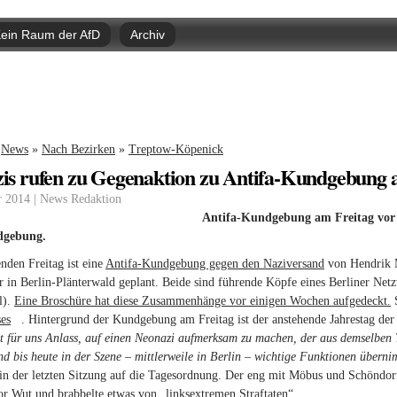
Direkt
zum
ein Raum der AfD
Archiv
Inhalt
nd hier
News
»
Nach Bezirken
»
Treptow-Köpenick
zis rufen zu Gegenaktion zu Antifa-Kundgebung 
r 2014 | News Redaktion
Antifa-Kundgebung am Freitag vor B
dgebung.
en Freitag ist eine
Antifa-Kundgebung gegen den Naziversand
von Hendrik M
 in Berlin-Plänterwald geplant. Beide sind führende Köpfe eines Berliner Ne
l).
Eine Broschüre hat diese Zusammenhänge vor einigen Wochen aufgedeckt.
S
ses
(link is external)
. Hintergrund der Kundgebung am Freitag ist der anstehende Jahrestag de
st für uns Anlass, auf einen Neonazi aufmerksam zu machen, der aus demselben 
nd bis heute in der Szene – mittlerweile in Berlin – wichtige Funktionen über
in der letzten Sitzung auf die Tagesordnung. Der eng mit Möbus und Schöndo
r Wut und brabbelte etwas von „linksextremen Straftaten“.