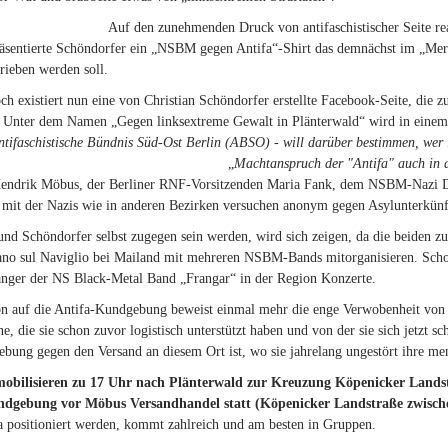
Auf den zunehmenden Druck von antifaschistischer Seite re
räsentierte Schöndorfer ein „NSBM gegen Antifa“-Shirt das demnächst im „Mer
trieben werden soll.
ch existiert nun eine von Christian Schöndorfer erstellte Facebook-Seite, die
. Unter dem Namen „Gegen linksextreme Gewalt in Plänterwald“ wird in einem 
ntifaschistische Bündnis Süd-Ost Berlin (ABSO) -
will darüber bestimmen, wer 
„
Machtanspruch der "Antifa" auch in d
Hendrik Möbus, der Berliner RNF-Vorsitzenden Maria Fank, dem NSBM-Nazi Den
mit der Nazis wie in anderen Bezirken versuchen anonym gegen Asylunterkünf
d Schöndorfer selbst zugegen sein werden, wird sich zeigen, da die beiden z
ano sul Naviglio bei Mailand mit mehreren NSBM-Bands mitorganisieren. Schon
nger der NS Black-Metal Band „Frangar“ in der Region Konzerte.
on auf die Antifa-Kundgebung beweist einmal mehr die enge Verwobenheit von 
e, die sie schon zuvor logistisch unterstützt haben und von der sie sich jetzt s
bung gegen den Versand an diesem Ort ist, wo sie jahrelang ungestört ihre m
mobilisieren zu 17 Uhr nach Plänterwald zur Kreuzung Köpenicker Lan
ndgebung vor Möbus Versandhandel statt (Köpenicker Landstraße zwisc
a positioniert werden, kommt zahlreich und am besten in Gruppen.