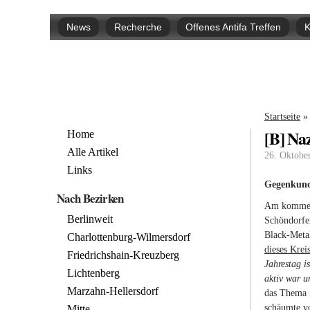
Hauptmenü
News
Recherche
Offenes Antifa Treffen
K
Sie si
Startseite
»
[B] Na
Home
Alle Artikel
26. Oktobe
Links
Gegenkun
Nach Bezirken
Am kommend
Berlinweit
Schöndorfer
Black-Meta
Charlottenburg-Wilmersdorf
dieses Krei
Friedrichshain-Kreuzberg
Jahrestag i
Lichtenberg
aktiv war u
Marzahn-Hellersdorf
das Thema 
schäumte vo
Mitte