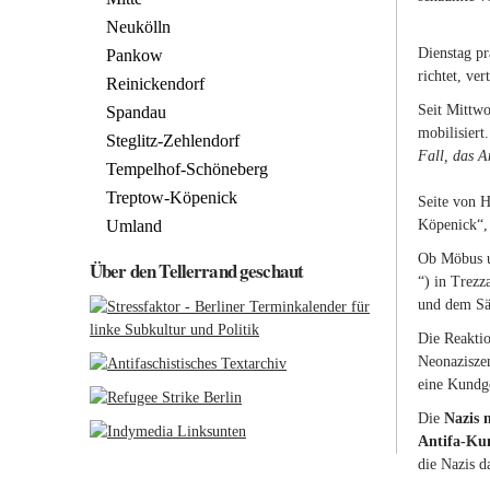
Neukölln
Dienstag p
Pankow
richtet, ver
Reinickendorf
Seit Mittwo
Spandau
mobilisiert
Steglitz-Zehlendorf
Fall, das A
Tempelhof-Schöneberg
Treptow-Köpenick
Seite von 
Umland
Köpenick“, 
Ob Möbus un
Über den Tellerrand geschaut
“) in Trezz
und dem Sä
Die Reakti
Neonaziszen
eine Kundge
Die
Nazis 
Antifa-Ku
die Nazis d