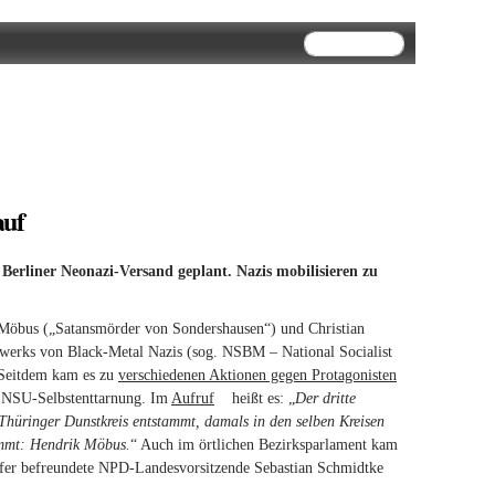
Suchformular
Suche
auf
erliner Neonazi-Versand geplant. Nazis mobilisieren zu
öbus („Satansmörder von Sondershausen“) und Christian
tzwerks von Black-Metal Nazis (sog. NSBM – National Socialist
eitdem kam es zu
verschiedenen Aktionen gegen Protagonisten
r NSU-Selbstenttarnung. Im
Aufruf
(link is external)
heißt es: „
Der dritte
Thüringer Dunstkreis entstammt, damals in den selben Kreisen
nimmt: Hendrik Möbus.
“ Auch im örtlichen Bezirksparlament kam
rfer befreundete NPD-Landesvorsitzende Sebastian Schmidtke