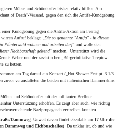
agieren Möbus und Schöndorfer bisher relativ hilflos. Am
chant of Death“-Versand, gegen den sich die Antifa-Kundgebung
 zu einer Kundgebung gegen die Antifa-Aktion am Freitag
wirren Aufruf beklagt: „
Die so genannte "Antifa" - in diesem
in Plänterwald wohnen und arbeiten darf
“ und wolle den
ieser Nachbarschaft geltend
“ machen.
Unterstützt wird die
nis Weber und der rassistischen „Bürgerinitiative Treptow-
te zu hetzen.
usammen am Tag darauf ein Konzert („Hot Shower Fest pt. 3 1/3
 zuvor veranstalteten die beiden mit italienischen Hammerskins
Möbus und Schöndorfer mit der militanten Berliner
cheinbar Unterstützung erhoffen. Es zeigt aber auch, wie richtig
enschenverachtende Nazipropaganda vertreiben konnten.
dstraße/Dammweg
. Unweit davon findet ebenfalls um
17 Uhr die
hen Dammweg und Eichbuschallee)
. Da unklar ist, ob und wie