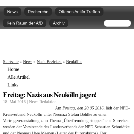
Direkt
Hauptmenü
zum
News
Recherche
Offenes Antifa Treffen
Inhalt
Suchform
Suche
Kein Raum der AfD
Archiv
Sie sind hier
Startseite
»
News
»
Nach Bezirken
»
Neukölln
Home
Alle Artikel
Links
Freitag: Nazis aus Neukölln jagen!
18. Mai 2016 | News Redaktion
Am
Freitag, den 20.05 2016
, lädt der NPD-
Kreisverband Neukölln unter Neonazi Stefan Böhlke zu einer
Vortragsveranstaltung zum Thema „Überfremdung stoppen“ ein. Sprechen
werden der Vorsitzende des Landesverbands der NPD Sebastian Schmidtke
und der Neonazi Uwe Meenen (Leiter des Europabüros). Der