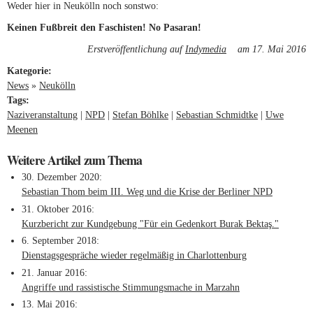
Weder hier in Neukölln noch sonstwo:
Keinen Fußbreit den Faschisten! No Pasaran!
Erstveröffentlichung auf
Indymedia
(link is external)
am 17. Mai 2016
Kategorie:
News
»
Neukölln
Tags:
Naziveranstaltung
NPD
Stefan Böhlke
Sebastian Schmidtke
Uwe
Meenen
Weitere Artikel zum Thema
30. Dezember 2020
Sebastian Thom beim III. Weg und die Krise der Berliner NPD
31. Oktober 2016
Kurzbericht zur Kundgebung "Für ein Gedenkort Burak Bektaş."
6. September 2018
Dienstagsgespräche wieder regelmäßig in Charlottenburg
21. Januar 2016
Angriffe und rassistische Stimmungsmache in Marzahn
13. Mai 2016