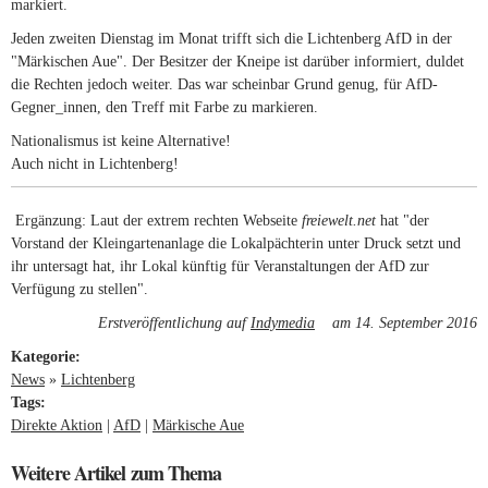
markiert.
Jeden zweiten Dienstag im Monat trifft sich die Lichtenberg AfD in der
"Märkischen Aue". Der Besitzer der Kneipe ist darüber informiert, duldet
die Rechten jedoch weiter. Das war scheinbar Grund genug, für AfD-
Gegner_innen, den Treff mit Farbe zu markieren.
Nationalismus ist keine Alternative!
Auch nicht in Lichtenberg!
Ergänzung: Laut der extrem rechten Webseite
freiewelt.net
hat "der
Vorstand der Kleingartenanlage die Lokalpächterin unter Druck setzt und
ihr untersagt hat, ihr Lokal künftig für Veranstaltungen der AfD zur
Verfügung zu stellen".
Erstveröffentlichung auf
Indymedia
(link is external)
am 14. September 2016
Kategorie:
News
»
Lichtenberg
Tags:
Direkte Aktion
AfD
Märkische Aue
Weitere Artikel zum Thema