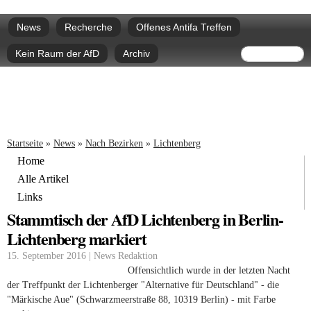
Direkt
Hauptmenü
zum
News
Recherche
Offenes Antifa Treffen
Inhalt
Suchform
Suche
Kein Raum der AfD
Archiv
Sie sind hier
Startseite
»
News
»
Nach Bezirken
»
Lichtenberg
Home
Alle Artikel
Links
Stammtisch der AfD Lichtenberg in Berlin-
Lichtenberg markiert
15. September 2016 | News Redaktion
Offensichtlich wurde in der letzten Nacht
der Treffpunkt der Lichtenberger "Alternative für Deutschland" - die
"Märkische Aue" (Schwarzmeerstraße 88, 10319 Berlin) - mit Farbe