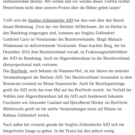
einflussreichste Berlins. Wir wollen und wir werden dieses Treffen rechter
HetzerInnen nicht ohne unseren Protest über die Bühne gehen lassen!
Trifft sich die
Steglitz-Zehlendorfer AfD
hat dies weit über den Bezirk
hinaus Bedeutung. Zwei der vier Berliner AfDlerInnen, die im Herbst in
den Bundestag eingezogen sind, kommen aus Steglitz-Zehlendorf:
Gottfried Curio ist Vorsitzender des Bezirksverbandes, Birgit Malsack-
Winkemann ist stellvertretende Vorsitzende. Hans-Joachim Berg, der bis
Dezember 2016 dem Bezirksverband vorsaß, ist Fraktionsgeschäftsführer
der AfD im Bundestag. Auch im Abgeordnetenhaus ist der Bezirksverband
überproportional stark vertreten.
Das
BonVerde
, auch bekannt als Wannsee-Hof, ist seit Jahren ein zentraler
Veranstaltungsort der Berliner AfD. Der Bezirksverband veranstaltet in dem
Restaurant zweimal im Monat Stammtische. Auch für Bezirksparteitage
greift die AfD nicht das erste Mal auf das BonVerde zurück. Im Vorfeld der
Wahlen zum Abgeordnetenhaus lud die AfD auch bundesweit bekannte
Faschisten wie Alexander Gauland und BjörnBernd Höcker ins BonVerde.
Mittlerweile greift sie für solche Veranstaltungen meist auf Räume im
Rathaus Zehlendorf zurück.
Nach außen hin versucht gerade die Steglitz-Zehlendorfer AfD sich ein
bürgerliches Image zu geben. In der Praxis hat dies jedoch wenig