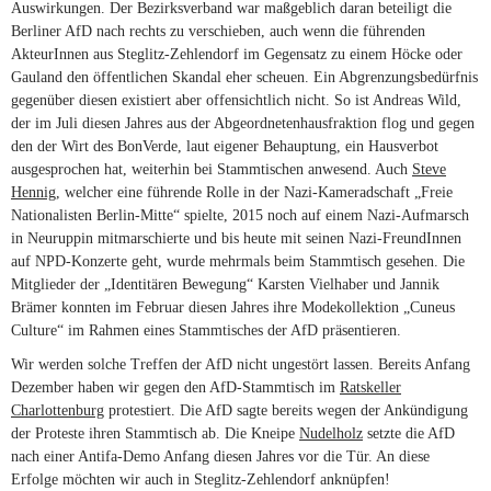
Auswirkungen. Der Bezirksverband war maßgeblich daran beteiligt die
Berliner AfD nach rechts zu verschieben, auch wenn die führenden
AkteurInnen aus Steglitz-Zehlendorf im Gegensatz zu einem Höcke oder
Gauland den öffentlichen Skandal eher scheuen. Ein Abgrenzungsbedürfnis
gegenüber diesen existiert aber offensichtlich nicht. So ist Andreas Wild,
der im Juli diesen Jahres aus der Abgeordnetenhausfraktion flog und gegen
den der Wirt des BonVerde, laut eigener Behauptung, ein Hausverbot
ausgesprochen hat, weiterhin bei Stammtischen anwesend. Auch
Steve
Hennig
, welcher eine führende Rolle in der Nazi-Kameradschaft „Freie
Nationalisten Berlin-Mitte“ spielte, 2015 noch auf einem Nazi-Aufmarsch
in Neuruppin mitmarschierte und bis heute mit seinen Nazi-FreundInnen
auf NPD-Konzerte geht, wurde mehrmals beim Stammtisch gesehen. Die
Mitglieder der „Identitären Bewegung“ Karsten Vielhaber und Jannik
Brämer konnten im Februar diesen Jahres ihre Modekollektion „Cuneus
Culture“ im Rahmen eines Stammtisches der AfD präsentieren.
Wir werden solche Treffen der AfD nicht ungestört lassen. Bereits Anfang
Dezember haben wir gegen den AfD-Stammtisch im
Ratskeller
Charlottenburg
protestiert. Die AfD sagte bereits wegen der Ankündigung
der Proteste ihren Stammtisch ab. Die Kneipe
Nudelholz
setzte die AfD
nach einer Antifa-Demo Anfang diesen Jahres vor die Tür. An diese
Erfolge möchten wir auch in Steglitz-Zehlendorf anknüpfen!