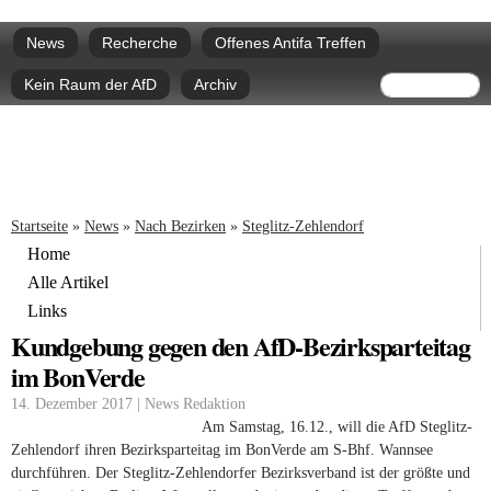
Direkt
Hauptmenü
zum
News
Recherche
Offenes Antifa Treffen
Inhalt
Suchform
Suche
Kein Raum der AfD
Archiv
Sie sind hier
Startseite
»
News
»
Nach Bezirken
»
Steglitz-Zehlendorf
Home
Alle Artikel
Links
Kundgebung gegen den AfD-Bezirksparteitag
im BonVerde
14. Dezember 2017 | News Redaktion
Am Samstag, 16.12., will die AfD Steglitz-
Zehlendorf ihren Bezirksparteitag im BonVerde am S-Bhf. Wannsee
durchführen. Der Steglitz-Zehlendorfer Bezirksverband ist der größte und