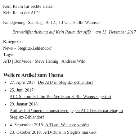
Kein Raum für rechte Hetze!
Kein Raum der AfD!
Kundgebung: Samstag, 16.12., 13 Uhr, S-Bhf Wannsee
Erstveröffentlichung auf
Kein Raum der AfD
(link is external)
am 13. Dezember 2017
Kategorie:
News
»
Steglitz-Zehlendorf
Tags:
AfD
BonVerde
Steve Hennig
Andreas Wild
Weitere Artikel zum Thema
27. April 2017
Die AfD in Steglitz-Zehlendorf
25. Juni 2017
AfD-Stammtisch im BonVerde am S-Bhf Wannsee gestört
29. Januar 2018
Antifaschist*innen demonstrieren gegen AfD-Bezirksparteitag in
Steglitz-Zehlendorf
4. September 2016
AfD am Wannsee gestört
23. Oktober 2019
AfD-Büro in Steglitz markiert