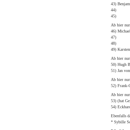
43) Benjami
44)
45)
Ab hier nu
46) Michae
47)
48)
49) Karste
Ab hier nur
50) Hugh B
51) Jan von
Ab hier nur
52) Frank-
Ab hier nu
53) (hat Ge
54) Eckhar
Ebenfalls d
* Sybille S