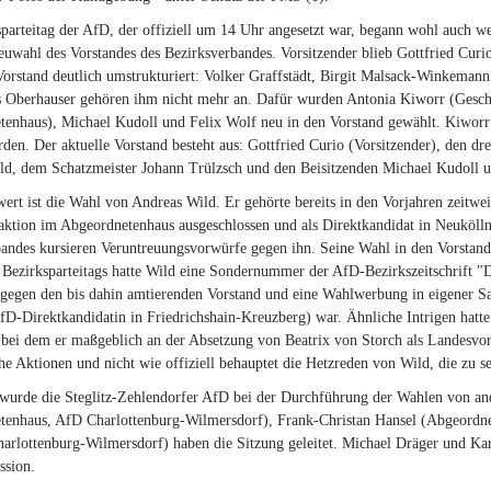
parteitag der AfD, der offiziell um 14 Uhr angesetzt war, begann wohl auch w
euwahl des Vorstandes des Bezirksverbandes. Vorsitzender blieb Gottfried Curio
Vorstand deutlich umstrukturiert: Volker Graffstädt, Birgit Malsack-Winkem
 Oberhauser gehören ihm nicht mehr an. Dafür wurden Antonia Kiworr (Gesch
enhaus), Michael Kudoll und Felix Wolf neu in den Vorstand gewählt. Kiworr u
den. Der aktuelle Vorstand besteht aus: Gottfried Curio (Vorsitzender), den d
ld, dem Schatzmeister Johann Trülzsch und den Beisitzenden Michael Kudoll u
rt ist die Wahl von Andreas Wild. Er gehörte bereits in den Vorjahren zeitwe
ktion im Abgeordnetenhaus ausgeschlossen und als Direktkandidat in Neukölln 
andes kursieren Veruntreuungsvorwürfe gegen ihn. Seine Wahl in den Vorstand 
 Bezirksparteitags hatte Wild eine Sondernummer der AfD-Bezirkszeitschrift "De
 gegen den bis dahin amtierenden Vorstand und eine Wahlwerbung in eigener Sac
D-Direktkandidatin in Friedrichshain-Kreuzberg) war. Ähnliche Intrigen hatte
bei dem er maßgeblich an der Absetzung von Beatrix von Storch als Landesvors
che Aktionen und nicht wie offiziell behauptet die Hetzreden von Wild, die zu 
 wurde die Steglitz-Zehlendorfer AfD bei der Durchführung der Wahlen von an
tenhaus, AfD Charlottenburg-Wilmersdorf), Frank-Christan Hansel (Abgeordn
arlottenburg-Wilmersdorf) haben die Sitzung geleitet. Michael Dräger und K
sion.