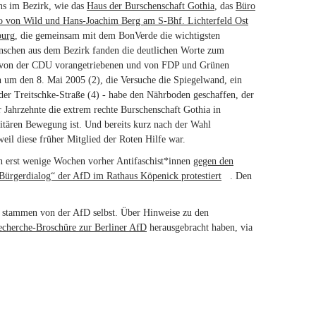
ns im Bezirk, wie das
Haus der Burschenschaft Gothia
, das
Büro
 von Wild und Hans-Joachim Berg am S-Bhf. Lichterfeld Ost
burg
, die gemeinsam mit dem BonVerde die wichtigsten
enschen aus dem Bezirk fanden die deutlichen Worte zum
re von der CDU vorangetriebenen und von FDP und Grünen
n um den 8. Mai 2005 (2), die Versuche die Spiegelwand, ein
der Treitschke-Straße (4) - habe den Nährboden geschaffen, der
Jahrzehnte die extrem rechte Burschenschaft Gothia in
titären Bewegung ist. Und bereits kurz nach der Wahl
il diese früher Mitglied der Roten Hilfe war.
n erst wenige Wochen vorher Antifaschist*innen
gegen den
Bürgerdialog“ der AfD im Rathaus Köpenick protestiert
(link is
. Den
external)
s stammen von der AfD selbst. Über Hinweise zu den
cherche-Broschüre zur Berliner AfD
herausgebracht haben, via