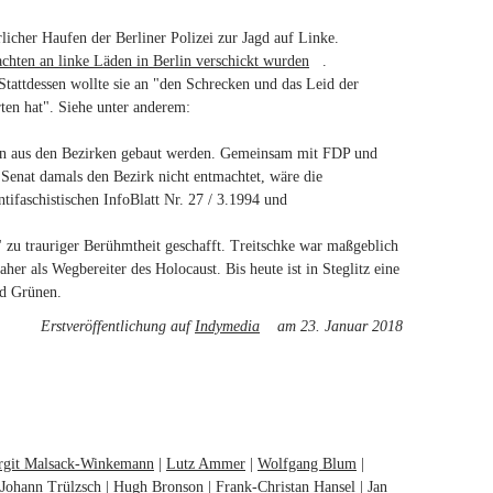
rlicher Haufen der Berliner Polizei zur Jagd auf Linke.
chten an linke Läden in Berlin verschickt wurden
(link is
.
tattdessen wollte sie an "den Schrecken und das Leid der
external)
ten hat". Siehe unter anderem:
k is external)
nen aus den Bezirken gebaut werden. Gemeinsam mit FDP und
 Senat damals den Bezirk nicht entmachtet, wäre die
ifaschistischen InfoBlatt Nr. 27 / 3.1994 und
 zu trauriger Berühmtheit geschafft. Treitschke war maßgeblich
er als Wegbereiter des Holocaust. Bis heute ist in Steglitz eine
nd Grünen.
Erstveröffentlichung auf
Indymedia
(link is external)
am 23. Januar 2018
rgit Malsack-Winkemann
Lutz Ammer
Wolfgang Blum
Johann Trülzsch
Hugh Bronson
Frank-Christan Hansel
Jan