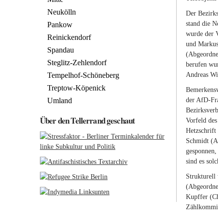
Neukölln
Der Bezirks
stand die N
Pankow
wurde der 
Reinickendorf
und Markus
Spandau
(Abgeordnet
Steglitz-Zehlendorf
berufen wur
Tempelhof-Schöneberg
Andreas Wi
Treptow-Köpenick
Bemerkenswe
Umland
der AfD-Fra
Bezirksverb
Über den Tellerrand geschaut
Vorfeld des
Hetzschrift
Schmidt (Af
gesponnen, 
sind es sol
Strukturell
(Abgeordne
Kupffer (Ch
Zählkommis