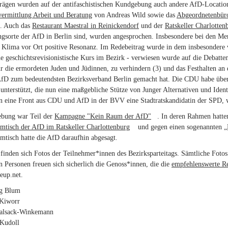
trägen wurden auf der antifaschistischen Kundgebung auch andere AfD-Locatio
vermittlung Arbeit und Beratung
von Andreas Wild sowie das
Abgeordnetenbüro
t. Auch das
Restaurant Maestral in Reinickendorf
und der
Ratskeller Charlotten
ngsorte der AfD in Berlin sind, wurden angesprochen. Insbesondere bei den M
m Klima vor Ort positive Resonanz. Im Redebeitrag wurde in dem insbesonde
e geschichtsrevisionistische Kurs im Bezirk - verwiesen wurde auf die Debatte
 die ermordeten Juden und Jüdinnen, zu verhindern (3) und das Festhalten an 
AfD zum bedeutendsten Bezirksverband Berlin gemacht hat. Die CDU habe über 
unterstützt, die nun eine maßgebliche Stütze von Junger Alternativen und Iden
n eine Front aus CDU und AfD in der BVV eine Stadtratskandidatin der SPD, we
bung war Teil der
Kampagne "Kein Raum der AfD"
(link is external)
. In deren Rahmen hatte
mtisch der AfD im Ratskeller Charlottenburg
(link is external)
und gegen einen sogenannten
„
tisch hatte die AfD daraufhin abgesagt.
inden sich Fotos der Teilnehmer*innen des Bezirksparteitags. Sämtliche Foto
n Personen freuen sich sicherlich die Genoss*innen, die die
empfehlenswerte Re
seup.net.
ng Blum
 Kiworr
Malsack-Winkemann
 Kudoll