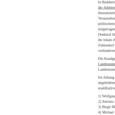
In Redebei
der Arbeits
thematisier
Veranstaltu
politische
mitgetragen
Denkmal für
die lokale 
Zehlendorf 
verhinderte
Die Kundge
Landesstam
Landesstamm
Im Anhang f
abgebildete
noafd[at]ri
1) Wolfga
2) Antonia
3) Birgit 
4) Michael