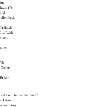
ins
ltsam (?)
ifel
Gollombeck
 Trülzsch
Graffstädt
öhnert
Ammer
olf
 Cremer
 Briker
r auf Foto Teilnehmerinnen2
ed Curio
oachim Berg