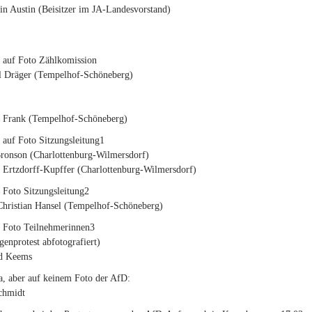
n Austin (Beisitzer im JA-Landesvorstand)
r auf Foto Zählkomission
l Dräger (Tempelhof-Schöneberg)
n Frank (Tempelhof-Schöneberg)
 auf Foto Sitzungsleitung1
ronson (Charlottenburg-Wilmersdorf)
 Ertzdorff-Kupffer (Charlottenburg-Wilmersdorf)
 Foto Sitzungsleitung2
Christian Hansel (Tempelhof-Schöneberg)
r Foto Teilnehmerinnen3
genprotest abfotografiert)
d Keems
a, aber auf keinem Foto der AfD:
chmidt