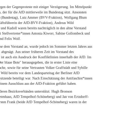
egen der Gegenproteste mit einiger Verzögerung. Im Mittelpunkt
, der für die AfD mittlerweile im Bundestag sitzt. Ansonsten
ann (Bundestag), Lutz Ammer (BVV-Fraktion), Wolfgang Blum
äftsführerin der AfD-BVV-Fraktion), Andreas Wild
nd Kudoll waren bereits nachträglich in den altne Vorstand
rei Stellvertreter*innen Antonia Kiworr, Sabine Gollombeck und
nd Felix Wolf.
ise dem Vorstand an, wurde jedoch im Sommer letzten Jahres aus
abgesägt. Aus seiner früheren Zeit im Vorstand des
ist auch ein Ausdruck der Konfliktlinien innerhalb der AfD. Im
r blaue Bote" herausgegeben, die in erster Linie eine
he, sowie für seine Vertrauten Volker Graffstädt und Sybille
 Wild bereits vor dem Landesparteitag der Berliner AfD
itzende beteiligt war. Nach Einschätzung der Antifaschist*innen
seinem Ausschluss aus der AfD-Fraktion geführt haben.
deren Bezirksverbänden unterstützt. Hugh Bronson
etenhaus, AfD Tempelhof-Schöneberg) und Jan von Ertzdorff-
arsten Frank (beide AfD Tempelhof-Schöneberg) waren in der