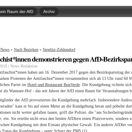
Direkt
zum
ein Raum der AfD
Archiv
Inhalt
nd hier
News
»
Nach Bezirken
»
Steglitz-Zehlendorf
schist*innen demonstrieren gegen AfD-Bezirkspart
 2018 | News Redaktion
tifaschist*innen haben am 16. Dezember 2017 gegen den Bezirksparteitag der 
tarken Protesten der Antifaschist*innen versammelten sich ab 13 Uhr rund 60 Mit
lichen Partei im
Hotel und Restaurant BonVerde
. Die Kundgebung richtete sic
t als Wannsee-Hof - das seit Jahren der AfD einen Raum für Veranstaltungen bi
tglieder der AfD provozierten die Kundgebung mehrfach. Insbesondere Andrea
raden" kam er bis auf einen Meter an die Kundgebung heran und pöbelte dort r
tionen nicht weiter gefallen lassen, griff die Polizei, die "aus Sicherheits
te, ein. Sie erteilte nicht etwa den beiden AfDlern einen Platzverweis, sonder
tischen Kundgebung mit dem Einsatz physischer Gewalt. Ein anderer AfDler ver
v Fotos der Kundgebung - unter Schutz der PMS (1).