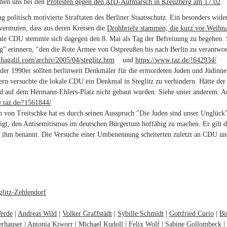
ehen uns bei den
Protesten gegen den AfD-Aufmarsch in Kreuzberg am 17.02
.
ng politisch motivierte Straftaten des Berliner Staatsschutz. Ein besonders wide
vermuten, dass aus deren Kreisen die
Drohbriefe stammen, die kurz vor Weihna
ale CDU stemmte sich dagegen den 8. Mai als Tag der Befreiuung zu begehen. S
" erinnern, "den die Rote Armee von Ostpreußen bis nach Berlin zu verantwor
hagalil.com/archiv/2005/04/steglitz.htm
(link is external)
und
https://www.taz.de/!642934/
(lin
 der 1990er sollten berlinweit Denkmäler für die ermordeten Juden und Jüdin
rn versuchte die lokale CDU ein Denkmal in Steglitz zu verhindern. Hätte der
 auf dem Hermann-Ehlers-Platz nicht gebaut wurden. Siehe unter anderem: Ant
.taz.de/!1561844/
(link is external)
h von Treitschke hat es durch seinen Ausspruch "Die Juden sind unser Unglück"
ligt, den Antisemitismus im deutschen Bürgertum hoffähig zu machen. Er gilt dah
h ihm benannt. Die Versuche einer Umbenennung scheiterten zuletzt an CDU u
:
glitz-Zehlendorf
erde
Andreas Wild
Volker Graffstädt
Sybille Schmidt
Gottfried Curio
Bi
rhauser
Antonia Kiworr
Michael Kudoll
Felix Wolf
Sabine Gollombeck