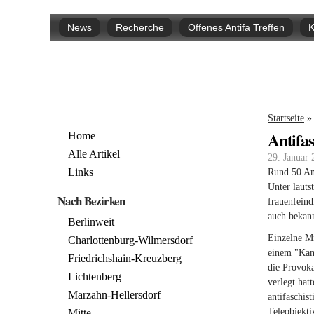
Hauptmenü
News
Recherche
Offenes Antifa Treffen
K
Sie si
Startseite
»
Antifa
Home
Alle Artikel
29. Januar
Links
Rund 50 An
Unter lauts
Nach Bezirken
frauenfeind
auch bekann
Berlinweit
Einzelne Mi
Charlottenburg-Wilmersdorf
einem "Kame
Friedrichshain-Kreuzberg
die Provoka
Lichtenberg
verlegt hat
Marzahn-Hellersdorf
antifaschis
Teleobjekti
Mitte