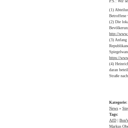
P.S.: Wir s
(1) Abteilu
Betroffene 
(2) Die lok
Bevölkerung
http://www.
(3) Anfang
Republikane
Spiegelwand
https://www
(4) Heinric
daran betei
Straße nac
Kategorie
News
»
Ste
Tags:
AfD
BonV
Markus Obe