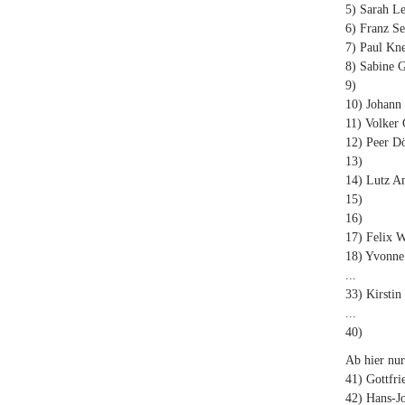
5) Sarah Le
6) Franz Se
7) Paul Kne
8) Sabine 
9)
10) Johann
11) Volker 
12) Peer D
13)
14) Lutz 
15)
16)
17) Felix W
18) Yvonne
...
33) Kirstin
...
40)
Ab hier nu
41) Gottfri
42) Hans-J