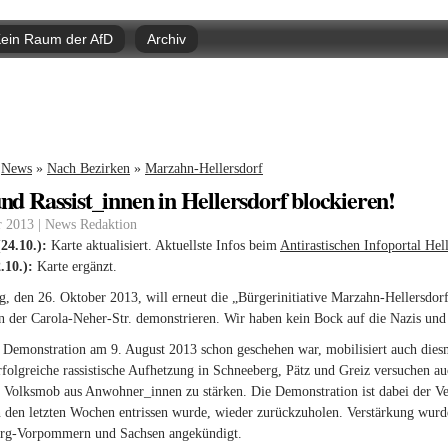
Direkt
zum
ein Raum der AfD
Archiv
Inhalt
nd hier
News
»
Nach Bezirken
»
Marzahn-Hellersdorf
nd Rassist_innen in Hellersdorf blockieren!
r 2013 | News Redaktion
24.10.):
Karte aktualisiert. Aktuellste Infos beim
Antirastischen Infoportal Hel
.10.):
Karte ergänzt.
 den 26. Ok­to­ber 2013, will er­neut die „Bür­ger­initia­ti­ve Mar­zahn-​Hel­lers­do
n der Ca­ro­la-​Ne­her-​Str. de­mons­trie­ren. Wir haben kein Bock auf die Nazis und R
De­mons­tra­ti­on am 9. Au­gust 2013 schon ge­sche­hen war, mo­bi­li­siert auch dies­m
­folg­rei­che ras­sis­ti­sche Auf­het­zung in Schnee­berg, Pätz und Greiz ver­su­chen au
en Volks­mob aus An­woh­ner_in­nen zu stär­ken. Die De­mons­tra­ti­on ist dabei der Ver­
n den letz­ten Wo­chen ent­ris­sen wurde, wie­der zu­rück­zu­ho­len. Ver­stär­kung wu
g-​Vor­pom­mern und Sach­sen an­ge­kün­digt.