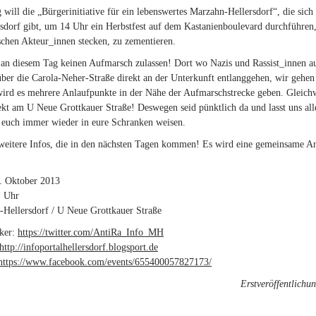
g will die „Bür­ger­initia­ti­ve für ein le­bens­wer­tes Mar­zahn-​Hel­lers­dorf“, die sich a
rs­dorf gibt, um 14 Uhr ein Herbst­fest auf dem Kas­ta­ni­en­bou­le­vard durch­füh­ren,
i­schen Ak­teur_in­nen ste­cken, zu ze­men­tie­ren.
an die­sem Tag kei­nen Auf­marsch zu­las­sen! Dort wo Nazis und Ras­sis­t_in­nen auf 
ber die Ca­ro­la-​Ne­her-​Stra­ße di­rekt an der Un­ter­kunft ent­lang­ge­hen, wir geh
ird es meh­re­re An­lauf­punk­te in der Nähe der Auf­marsch­stre­cke geben. Gleich
rekt am U Neue Grott­kau­er Stra­ße! Des­we­gen seid pünkt­lich da und lasst uns allen
 euch immer wie­der in eure Schran­ken wei­sen.
wei­te­re Infos, die in den nächs­ten Tagen kom­men! Es wird eine ge­mein­sa­me An­rei
. Oktober 2013
1 Uhr
-Hellersdorf / U Neue Grottkauer Straße
cker:
https://​twitter.​com/​AntiRa_​Info_​MH
(link is external)
http://​infoportalhellersdorf.​blogsport.​de
https://​www.​facebook.​com/​events/​655400057827173/​
(link is external)
Erstveröffentlichu
: