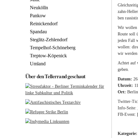
Gleich­zei­ti
Neukölln
zahn-​Hel­le
Pankow
ben ras­sis­t
Reinickendorf
Wir wol­len 
Spandau
Route soll ü
Steglitz-Zehlendorf
jeden Fall w
wol­len: di­
Tempelhof-Schöneberg
wir wer­den
Treptow-Köpenick
Ach­tet auf 
Umland
geben.
Über den Tellerrand geschaut
Datum:
26
Uhrzeit:
1
Ort:
Berlin
Twit­ter-​Ti­
Info-​Sei­te:
FB-​Event:
Kategorie