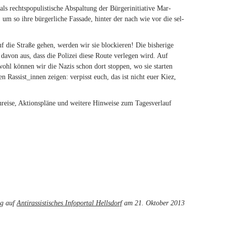
ls rechts­po­pu­lis­ti­sche Ab­spal­tung der Bür­ger­initia­ti­ve Mar­
 um so ihre bür­ger­li­che Fas­sa­de, hin­ter der nach wie vor die sel­
die Stra­ße gehen, wer­den wir sie blo­ckie­ren! Die bis­he­ri­ge
en davon aus, dass die Po­li­zei diese Route ver­le­gen wird. Auf
­wohl kön­nen wir die Nazis schon dort stop­pen, wo sie star­ten
 Ras­sis­t_in­nen zei­gen: ver­pisst euch, das ist nicht euer Kiez,
­se, Ak­ti­ons­plä­ne und wei­te­re Hin­wei­se zum Ta­ges­ver­lauf
ng auf
Antirassistisches Infoportal Hellsdorf
am 21. Oktober 2013