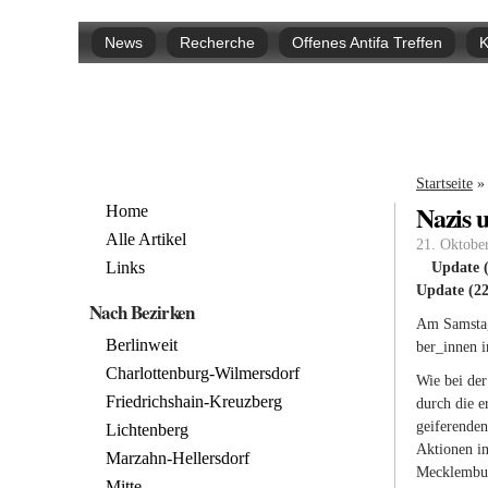
Hauptmenü
News
Recherche
Offenes Antifa Treffen
K
Sie si
Startseite
»
Nazis u
Home
Alle Artikel
21. Oktobe
Links
Update (
Update (22
Nach Bezirken
Am Sams­tag,
Berlinweit
ber_in­nen i
Charlottenburg-Wilmersdorf
Wie bei der 
Friedrichshain-Kreuzberg
durch die er
gei­fe­ren­d
Lichtenberg
Ak­tio­nen i
Marzahn-Hellersdorf
Meck­lem­bur
Mitte