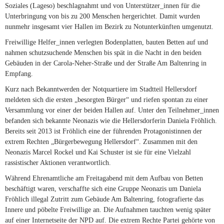
Soziales (Lageso) beschlagnahmt und von Unterstützer_innen für die
Unterbringung von bis zu 200 Menschen hergerichtet. Damit wurden
nunmehr insgesamt vier Hallen im Bezirk zu Notunterkünften umgenutzt.
Freiwillige Helfer_innen verlegten Bodenplatten, bauten Betten auf und
nahmen schutzsuchende Menschen bis spät in die Nacht in den beiden
Gebäuden in der Carola-Neher-Straße und der Straße Am Baltenring in
Empfang.
Kurz nach Bekanntwerden der Notquartiere im Stadtteil Hellersdorf
meldeten sich die ersten „besorgten Bürger“ und riefen spontan zu einer
Versammlung vor einer der beiden Hallen auf. Unter den Teilnehmer_innen
befanden sich bekannte Neonazis wie die Hellersdorferin Daniela Fröhlich.
Bereits seit 2013 ist Fröhlich eine der führenden Protagonistinnen der
extrem Rechten „Bürgerbewegung Hellersdorf“. Zusammen mit den
Neonazis Marcel Rockel und Kai Schuster ist sie für eine Vielzahl
rassistischer Aktionen verantwortlich.
Während Ehrenamtliche am Freitagabend mit dem Aufbau von Betten
beschäftigt waren, verschaffte sich eine Gruppe Neonazis um Daniela
Fröhlich illegal Zutritt zum Gebäude Am Baltenring, fotografierte das
Innere und pöbelte Freiwillige an. Die Aufnahmen tauchten wenig später
auf einer Internetseite der NPD auf. Die extrem Rechte Partei gehörte von