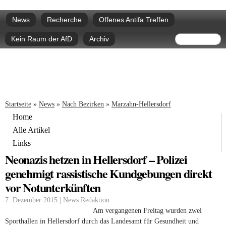
Direkt
Hauptmenü
zum
News
Recherche
Offenes Antifa Treffen
Inhalt
Suchform
Suche
Kein Raum der AfD
Archiv
Sie sind hier
Startseite
»
News
»
Nach Bezirken
»
Marzahn-Hellersdorf
Home
Alle Artikel
Links
Neonazis hetzen in Hellersdorf – Polizei
genehmigt rassistische Kundgebungen direkt
vor Notunterkünften
7. Dezember 2015 | News Redaktion
Am vergangenen Freitag wurden zwei
Sporthallen in Hellersdorf durch das Landesamt für Gesundheit und