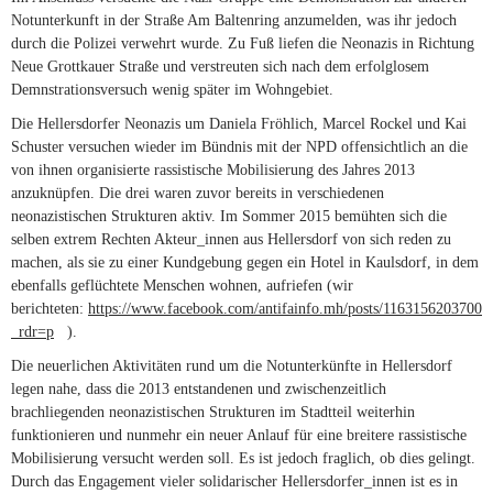
Notunterkunft in der Straße Am Baltenring anzumelden, was ihr jedoch
durch die Polizei verwehrt wurde. Zu Fuß liefen die Neonazis in Richtung
Neue Grottkauer Straße und verstreuten sich nach dem erfolglosem
Demnstrationsversuch wenig später im Wohngebiet.
Die Hellersdorfer Neonazis um Daniela Fröhlich, Marcel Rockel und Kai
Schuster versuchen wieder im Bündnis mit der NPD offensichtlich an die
von ihnen organisierte rassistische Mobilisierung des Jahres 2013
anzuknüpfen. Die drei waren zuvor bereits in verschiedenen
neonazistischen Strukturen aktiv. Im Sommer 2015 bemühten sich die
selben extrem Rechten Akteur_innen aus Hellersdorf von sich reden zu
machen, als sie zu einer Kundgebung gegen ein Hotel in Kaulsdorf, in dem
ebenfalls geflüchtete Menschen wohnen, aufriefen (wir
berichteten:
https://www.facebook.com/antifainfo.mh/posts/11631562037009
_rdr=p
(link is external)
).
Die neuerlichen Aktivitäten rund um die Notunterkünfte in Hellersdorf
legen nahe, dass die 2013 entstandenen und zwischenzeitlich
brachliegenden neonazistischen Strukturen im Stadtteil weiterhin
funktionieren und nunmehr ein neuer Anlauf für eine breitere rassistische
Mobilisierung versucht werden soll. Es ist jedoch fraglich, ob dies gelingt.
Durch das Engagement vieler solidarischer Hellersdorfer_innen ist es in