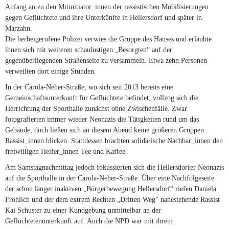
Anfang an zu den Mitinitiator_innen der rassistischen Mobilisierungen
gegen Geflüchtete und ihre Unterkünfte in Hellersdorf und später in
Marzahn.
Die herbeigerufene Polizei verwies die Gruppe des Hauses und erlaubte
ihnen sich mit weiteren schaulustigen „Besorgten“ auf der
gegenüberliegenden Straßenseite zu versammeln. Etwa zehn Personen
verweilten dort einige Stunden.
In der Carola-Neher-Straße, wo sich seit 2013 bereits eine
Gemeinschaftsunterkunft für Geflüchtete befindet, vollzog sich die
Herrichtung der Sporthalle zunächst ohne Zwischenfälle. Zwar
fotografierten immer wieder Neonazis die Tätigkeiten rund um das
Gebäude, doch ließen sich an diesem Abend keine größeren Gruppen
Rassist_innen blicken. Stattdessen brachten solidarische Nachbar_innen den
freiwilligen Helfer_innen Tee und Kaffee.
Am Samstagnachmittag jedoch fokussierten sich die Hellersdorfer Neonazis
auf die Sporthalle in der Carola-Neher-Straße. Über eine Nachfolgeseite
der schon länger inaktiven „Bürgerbewegung Hellersdorf“ riefen Daniela
Fröhlich und der dem extrem Rechten „Dritten Weg“ nahestehende Rassist
Kai Schuster zu einer Kundgebung unmittelbar an der
Geflüchtetenunterkunft auf. Auch die NPD war mit ihrem