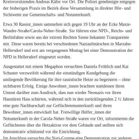
Kreisvorsitzenden Andreas Käfer vor Ort. Die Polizei genehmigte entgegen
der bisherigen Praxis im Bezirk diese Versammlung in direkter Hör- und
Sichtweite zur Gemeinschafts- und Notunterkunft.
Etwa 30 Rassist_innen sammelten sich gegen 19 Uhr an der Ecke Maxie-
Wander-Straße/Carola-Neher-Straße. Sie führten eine NPD-, Reichs- und
Berlinfahne sowie aus der extrem Rechten Szene bekannte Transparente
mit. Diese waren bereits bei verschiedenen Naziaufmärschen in Marzahn-
Hellersdorf und erst am vergangenen Montag bei einer Demonstration der
NPD in Hellersdorf eingesetzt worden.
Ausgestattet mit einem Megaphon versuchten Daniela Fröhlich und Kai
Schuster verzweifelt während der einstündigen Kundgebung die
umliegende Bevölkerung für ihre rassistische Hetze zu begeistern – ohne
sichtbaren Erfolg. Einige Anwohner_innen brachten stattdessen ihren
Unmut darüber zum Ausdruck, dass nun wieder Neonazis vor ihren
Haustüren Hass schürten, während sich in den zurückliegenden 2 ½ Jahren
eine gute Nachbarschaft zur Geflüchtetenunterkunft und ihren
Bewohner_innen entwickelt hat. Freiwillige Helfer_innen der
Notunterkunft in der Carola-Neher-Straße waren vor Ort, informierten die
Geflüchteten über die Hetzaktion vor dem Gebäude und stellten sich
demonstrativ schützend vor die Einrichtung.
Im Anschluss versuchte die Nazi-Gruppe eine Demonstration zur anderen