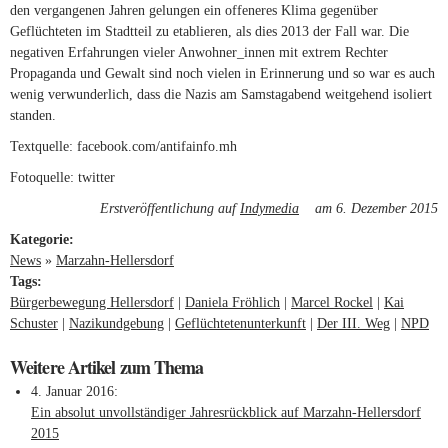
den vergangenen Jahren gelungen ein offeneres Klima gegenüber
Geflüchteten im Stadtteil zu etablieren, als dies 2013 der Fall war. Die
negativen Erfahrungen vieler Anwohner_innen mit extrem Rechter
Propaganda und Gewalt sind noch vielen in Erinnerung und so war es auch
wenig verwunderlich, dass die Nazis am Samstagabend weitgehend isoliert
standen.
Textquelle: facebook.com/antifainfo.mh
Fotoquelle: twitter
Erstveröffentlichung auf
Indymedia
(link is external)
am 6. Dezember 2015
Kategorie:
News
»
Marzahn-Hellersdorf
Tags:
Bürgerbewegung Hellersdorf
Daniela Fröhlich
Marcel Rockel
Kai
Schuster
Nazikundgebung
Geflüchtetenunterkunft
Der III. Weg
NPD
Weitere Artikel zum Thema
4. Januar 2016
Ein absolut unvollständiger Jahresrückblick auf Marzahn-Hellersdorf
2015