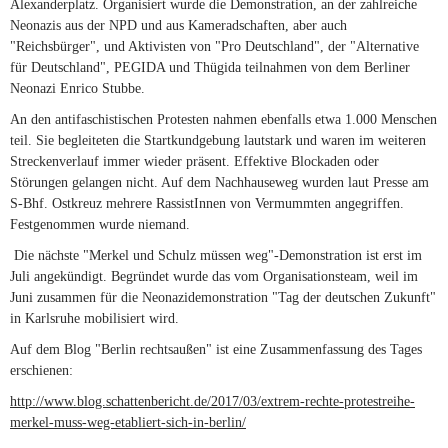
Alexanderplatz. Organisiert wurde die Demonstration, an der zahlreiche
Neonazis aus der NPD und aus Kameradschaften, aber auch
"Reichsbürger", und Aktivisten von "Pro Deutschland", der "Alternative
für Deutschland", PEGIDA und Thügida teilnahmen von dem Berliner
Neonazi Enrico Stubbe.
An den antifaschistischen Protesten nahmen ebenfalls etwa 1.000 Menschen
teil. Sie begleiteten die Startkundgebung lautstark und waren im weiteren
Streckenverlauf immer wieder präsent. Effektive Blockaden oder
Störungen gelangen nicht. Auf dem Nachhauseweg wurden laut Presse am
S-Bhf. Ostkreuz mehrere RassistInnen von Vermummten angegriffen.
Festgenommen wurde niemand.
Die nächste "Merkel und Schulz müssen weg"-Demonstration ist erst im
Juli angekündigt. Begründet wurde das vom Organisationsteam, weil im
Juni zusammen für die Neonazidemonstration "Tag der deutschen Zukunft"
in Karlsruhe mobilisiert wird.
Auf dem Blog "Berlin rechtsaußen" ist eine Zusammenfassung des Tages
erschienen:
http://www.blog.schattenbericht.de/2017/03/extrem-rechte-protestreihe-
merkel-muss-weg-etabliert-sich-in-berlin/
(link is external)