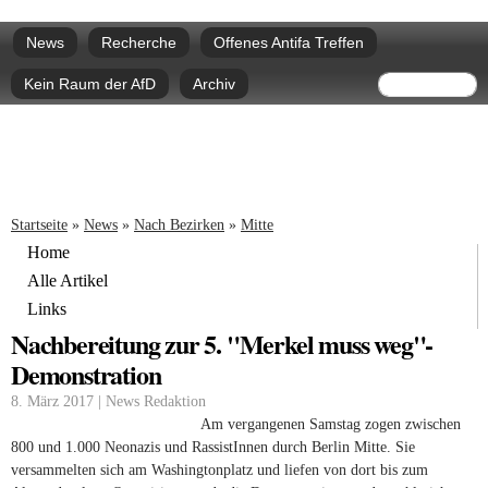
Direkt
Hauptmenü
zum
News
Recherche
Offenes Antifa Treffen
Inhalt
Suchform
Suche
Kein Raum der AfD
Archiv
Sie sind hier
Startseite
»
News
»
Nach Bezirken
»
Mitte
Home
Alle Artikel
Links
Nachbereitung zur 5. "Merkel muss weg"-
Demonstration
8. März 2017 | News Redaktion
Am vergangenen Samstag zogen zwischen
800 und 1.000 Neonazis und RassistInnen durch Berlin Mitte. Sie
versammelten sich am Washingtonplatz und liefen von dort bis zum