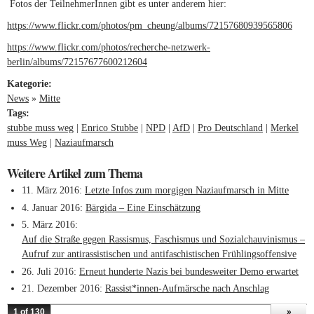
Fotos der TeilnehmerInnen gibt es unter anderem hier:
https://www.flickr.com/photos/pm_cheung/albums/72157680939565806
(link 
exter
https://www.flickr.com/photos/recherche-netzwerk-
berlin/albums/72157677600212604
(link is external)
Kategorie:
News
»
Mitte
Tags:
stubbe muss weg
Enrico Stubbe
NPD
AfD
Pro Deutschland
Merkel
muss Weg
Naziaufmarsch
Weitere Artikel zum Thema
11. März 2016
Letzte Infos zum morgigen Naziaufmarsch in Mitte
4. Januar 2016
Bärgida – Eine Einschätzung
5. März 2016
Auf die Straße gegen Rassismus, Faschismus und Sozialchauvinismus –
Aufruf zur antirassistischen und antifaschistischen Frühlingsoffensive
26. Juli 2016
Erneut hunderte Nazis bei bundesweiter Demo erwartet
21. Dezember 2016
Rassist*innen-Aufmärsche nach Anschlag
1 of 130
»