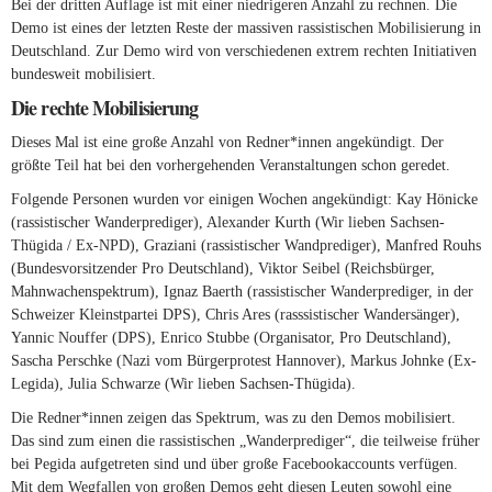
Bei der dritten Auflage ist mit einer niedrigeren Anzahl zu rechnen. Die
Demo ist eines der letzten Reste der massiven rassistischen Mobilisierung in
Deutschland. Zur Demo wird von verschiedenen extrem rechten Initiativen
bundesweit mobilisiert.
Die rechte Mobilisierung
Dieses Mal ist eine große Anzahl von Redner*innen angekündigt. Der
größte Teil hat bei den vorhergehenden Veranstaltungen schon geredet.
Folgende Personen wurden vor einigen Wochen angekündigt: Kay Hönicke
(rassistischer Wanderprediger), Alexander Kurth (Wir lieben Sachsen-
Thügida / Ex-NPD), Graziani (rassistischer Wandprediger), Manfred Rouhs
(Bundesvorsitzender Pro Deutschland), Viktor Seibel (Reichsbürger,
Mahnwachenspektrum), Ignaz Baerth (rassistischer Wanderprediger, in der
Schweizer Kleinstpartei DPS), Chris Ares (rasssistischer Wandersänger),
Yannic Nouffer (DPS), Enrico Stubbe (Organisator, Pro Deutschland),
Sascha Perschke (Nazi vom Bürgerprotest Hannover), Markus Johnke (Ex-
Legida), Julia Schwarze (Wir lieben Sachsen-Thügida).
Die Redner*innen zeigen das Spektrum, was zu den Demos mobilisiert.
Das sind zum einen die rassistischen „Wanderprediger“, die teilweise früher
bei Pegida aufgetreten sind und über große Facebookaccounts verfügen.
Mit dem Wegfallen von großen Demos geht diesen Leuten sowohl eine