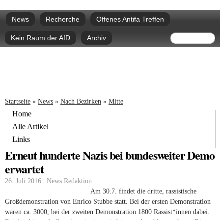
Direkt
Hauptmenü
zum
News
Recherche
Offenes Antifa Treffen
Inhalt
Suchform
Suche
Kein Raum der AfD
Archiv
Sie sind hier
Startseite
»
News
»
Nach Bezirken
»
Mitte
Home
Alle Artikel
Links
Erneut hunderte Nazis bei bundesweiter Demo
erwartet
26. Juli 2016 | News Redaktion
Am 30.7. findet die dritte, rassistische
Großdemonstration von Enrico Stubbe statt. Bei der ersten Demonstration
waren ca. 3000, bei der zweiten Demonstration 1800 Rassist*innen dabei.