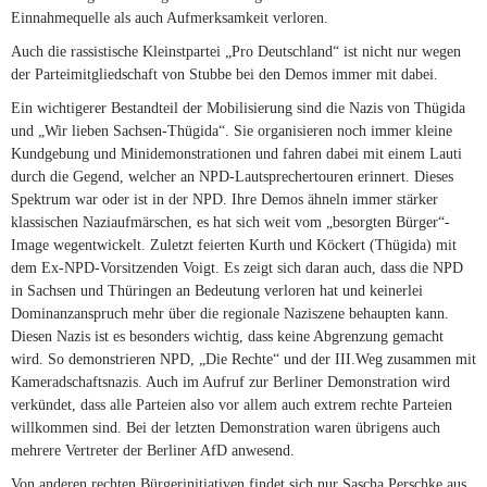
Einnahmequelle als auch Aufmerksamkeit verloren.
Auch die rassistische Kleinstpartei „Pro Deutschland“ ist nicht nur wegen
der Parteimitgliedschaft von Stubbe bei den Demos immer mit dabei.
Ein wichtigerer Bestandteil der Mobilisierung sind die Nazis von Thügida
und „Wir lieben Sachsen-Thügida“. Sie organisieren noch immer kleine
Kundgebung und Minidemonstrationen und fahren dabei mit einem Lauti
durch die Gegend, welcher an NPD-Lautsprechertouren erinnert. Dieses
Spektrum war oder ist in der NPD. Ihre Demos ähneln immer stärker
klassischen Naziaufmärschen, es hat sich weit vom „besorgten Bürger“-
Image wegentwickelt. Zuletzt feierten Kurth und Köckert (Thügida) mit
dem Ex-NPD-Vorsitzenden Voigt. Es zeigt sich daran auch, dass die NPD
in Sachsen und Thüringen an Bedeutung verloren hat und keinerlei
Dominanzanspruch mehr über die regionale Naziszene behaupten kann.
Diesen Nazis ist es besonders wichtig, dass keine Abgrenzung gemacht
wird. So demonstrieren NPD, „Die Rechte“ und der III.Weg zusammen mit
Kameradschaftsnazis. Auch im Aufruf zur Berliner Demonstration wird
verkündet, dass alle Parteien also vor allem auch extrem rechte Parteien
willkommen sind. Bei der letzten Demonstration waren übrigens auch
mehrere Vertreter der Berliner AfD anwesend.
Von anderen rechten Bürgerinitiativen findet sich nur Sascha Perschke aus