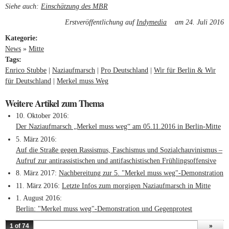
Siehe auch:
Einschätzung des MBR
(link is external)
Erstveröffentlichung auf
Indymedia
(link is external)
am 24. Juli 2016
Kategorie:
News
»
Mitte
Tags:
Enrico Stubbe
Naziaufmarsch
Pro Deutschland
Wir für Berlin & Wir
für Deutschland
Merkel muss Weg
Weitere Artikel zum Thema
10. Oktober 2016
Der Naziaufmarsch „Merkel muss weg“ am 05.11.2016 in Berlin-Mitte
5. März 2016
Auf die Straße gegen Rassismus, Faschismus und Sozialchauvinismus –
Aufruf zur antirassistischen und antifaschistischen Frühlingsoffensive
8. März 2017
Nachbereitung zur 5. "Merkel muss weg"-Demonstration
11. März 2016
Letzte Infos zum morgigen Naziaufmarsch in Mitte
1. August 2016
Berlin: "Merkel muss weg"-Demonstration und Gegenprotest
1 of 74
»