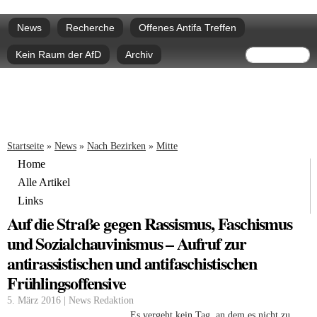
Direkt
Hauptmenü
zum
News
Recherche
Offenes Antifa Treffen
Inhalt
Suchform
Suche
Kein Raum der AfD
Archiv
Sie sind hier
Startseite
»
News
»
Nach Bezirken
»
Mitte
Home
Alle Artikel
Links
Auf die Straße gegen Rassismus, Faschismus
und Sozialchauvinismus – Aufruf zur
antirassistischen und antifaschistischen
Frühlingsoffensive
5. März 2016 | News Redaktion
Es vergeht kein Tag, an dem es nicht zu