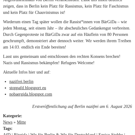
zeigen, dass in Berlin kein Platz für Rassismus, kein Platz für Faschismus
und kein Platz für Chauvinismus ist!
Wiederum einen Tag später wollen die Rassist*innen von BärGiDa – wie
jeden Montag, seit einem Jahr – ihr abscheuliches Gedankengut verbreiten.
Durch Gegenproteste ist BärGiDa zwar auf ein Häuflein von 80 Personen
geschrumpft, demonstriert aber dennoch weiter. Wir werden ihrem Treiben
am 14.03. endlich ein Ende bereiten!
Lasst uns gemeinsam und entschlossen den rechten Konsens brechen!
Nazis und Rassismus bekämpfen! Refugees Welcome!
Aktuelle Infos hier und auf:
nazifrei.berlin
(link is external)
stoppafd.blogsport.eu
(link is external)
nobaergida.blogspot.com
(link is external)
Erstveröffentlichung auf Berlin nazifrei am 6. August 2026
Kategorie:
News
»
Mitte
Tags:
AfD
Bärgida
Wir für Berlin & Wir für Deutschland
Enrico Stubbe