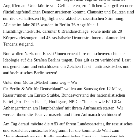
Angriffen auf Unterkünfte von Geflüchteten, zu tätlichen Übergriffen oder
flüchtlingsfeindlichen Demonstrationen kommt. Clausnitz und Bautzen sind
nur die ekelhaftesten Highlights der aktuellen rassistischen Stimmung.
Alleine im Jahr 2015 wurden in Berlin 76 Angriffe auf
Flüchtlingsunterküfte, darunter 8 Brandanschläge, sowie mehr als 20
Körperverletzungen und 45 rassistische Demonstrationen dokumentiert –
Tendenz steigend.
Nun wollen Nazis und Rassist*innen erneut ihre menschenverachtende
Ideologie auf die Straßen Berlins tragen. Dies gilt es zu verhindern! Lasst
uns gemeinsam und entschlossen ein Zeichen für ein antirassistisches und
antifaschistisches Berlin setzen!
Unter dem Motto „Merkel muss weg – Wir
für Berlin & Wir für Deutschland“ wollen am Samstag den 12.März,
Rassist*innen um Enrico Stubbe, Bundesvorstand der nationalistischen
Partei „Pro Deutschland“, Hooligans, NPDler*innen sowie BärGiDa-
Anhänger*innen am Hauptbahnhof mit ihrem Aufmarsch starten. Wir
werden ihnen die Tour vermasseln und ihren Aufmarsch verhindern!
Am Tag darauf möchte die AfD auf ihrem Landesparteitag ihr rassistisches
und sozialchauvinistisches Programm für die kommende Wahl zum
Abgeordnetenhaus von Berlin verabschieden. Lasst uns ihnen deutlich