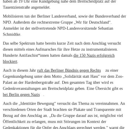
haben ab 19 Uhr eine Kundgebung nahe dem Breitscheidplatz auf der
Tauentzienstraße angemeldet.
Mobilisieren tun der Berliner Landesverband, sowie der Bundesverband der
NPD. Außerdem die rechtsextreme Gruppe „Wir für Deutschland“.
Anmelder ist der stellvertretende NPD-Landesvorsitzende Sebastian
Schmidtke.
Das selbe Spektrum hatte bereits kurze Zeit nach dem Anschlag versucht
diesen mittels eines Aufmarsches für ihre Hetze zu instrumentalisieren.
Hunderte Antifaschist*innen hatten damals
die 150 Nazis erfolgreich
blockiert
.
Auch in diesem Jahr
ruft das Berliner Bündnis gegen Rechts
(link is
zu einer
Gegenkundgebung unter dem Motto „Solidärität statt Hass“ vor dem Zoo-
external)
Palast an der Hardenbergstraße auf. Den gesamten Tag über wird es
Gedenkveranstaltungen am Breitscheidplatz geben. Eine Übersicht gibt es
bei Berlin gegen Nazis
(link is external)
.
Auch die „Identitäre Bewegung“ versucht das Thema zu vereinnahmen. An
verschiedenen Orten der Stadt brachten sie Plakate und Transparente mit
Bezug auf den Anschlag an. „Da die Gruppe darauf aus ist, möglichst viel
Öffentlichkeit zu erlangen, muss mit Störungen im Kontext der
Gedenkaktionen für die Opfer des Anschlags gerechnet werden,“
warnt die