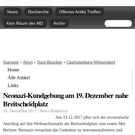
Direkt
Hauptmenü
zum
News
Recherche
Offenes Antifa Treffen
Inhalt
Suchform
Suche
Kein Raum der AfD
Archiv
Sie sind hier
Startseite
»
News
»
Nach Bezirken
»
Charlottenburg-Wilmersdorf
Home
Alle Artikel
Links
Neonazi-Kundgebung am 19. Dezember nahe
Breitscheidplatz
18. Dezember 2017 | News Redaktion
Am 19.12.2017 jährt sich der terroristische
Anschlag auf den Weihnachtsmarkt am Breitscheidplatz zum ersten Mal.
Berliner Neonazis versuchen das Gedenken zu instrumentalisieren und