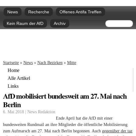
Direkt
Hauptmenü
zum
News
Recherche
Offenes Antifa Treffen
Inhalt
Suchform
Suche
Kein Raum der AfD
Archiv
Sie sind hier
Startseite
»
News
»
Nach Bezirken
»
Mitte
Home
Alle Artikel
Links
AfD mobilisiert bundesweit am 27. Mai nach
Berlin
6. Mai 2018 | News Redaktion
Ende April hat die AfD mit einer
bundesweiten Rundmail an ihre Mitglieder die öffentliche Mobilisierung
zum Aufmarsch am 27. Mai nach Berlin begonnen. Auch
gegenüber der taz