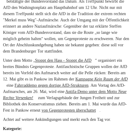
(link is external)
betstätigte der Bundesvorstand das Datum. Als Treffpunkt bewirbt die
AfD den Washingtonplatz am Hauptbahnhof um 12 Uhr. Nicht nur mit
diesem Treffpunkt stellt sich die AfD in die Tradition der extrem rechten
"Merkel muss Weg"-Aufmärsche. Auch der Umgang mit der Öffentlichkeit
erinnert an andere Naziaufmärsche: Gegenüber der taz erklärte Steffen
Königer vom AfD-Bundesvorstand, dass sie die Route „so lange wie
möglich geheim halten“ wollen, um Gegenproteste zu erschweren. Nur den
Ort der Abschlusskundgebung haben sie bekannt gegeben: diese soll vor
dem Brandenburger Tor stattfinden.
Unter dem Motto „
Stoppt den Hass - Stoppt die AfD
(link is external)
“ organisiert ein
breites Bündnis Gegenproteste. Antifaschistische Gruppen wollen der AfD
bereits im Vorfeld des Aufmarsch weiter auf die Pelle rücken: Bereits am
12. Mai gibt es in Pankow im Rahmen der
Kampagne
Kein Raum der AfD
(link is external)
eine
Fahrraddemo gegen dortige AfD-Strukturen
. Am Vortag des AfD-
Aufmarsches, am 26. Mai, wird eine
Antifa-Demo unter dem Motto
Neue
Rechte Versenken!
(link is external)
zum Verlagsgebäude der Jungen Freiheit und zur
Bibliothek des Konservatismus ziehen. Bereits am 1. Mai wurde das AfD-
Fest in Pankow erneut
von Gegenprotesten überschattet
(link is external)
.
Achtet auf weitere Ankündigungen und merkt euch den Tag vor.
Kategorie: