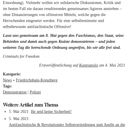
Einordnung). Vielmehr wollen wir solidarische Diskussionen, Kritik und
im besten Fall ein daraus resultierendes gemeinsames Agieren anstreben –
ohne Distanzierungen von offensiven Mitteln, welche gegen die
Herrschenden eingesetzt werden. Für eine selbstbestimmte und
selbstbewusste antifaschistische Offensive!
Lasst uns gemeinsam am 8. Mai gegen den Faschismus, den Staat, seine
Behörden und damit auch gegen Knäste demonstrieren – und jeden
weiteren Tag die herrschende Ordnung angreifen, bis wir alle frei sind.
Criminals for Freedom
Erstveröffentlichung auf
Kontrapolis
am 4. Mai 2021
Kategorie:
News
»
Friedrichshain-Kreuzberg
Tags:
Demonstration
Polizei
Weitere Artikel zum Thema
5. Mai 2021
Ihr seid keine Sicherheit!
5. Mai 2021
Antifaschistische & Revolutionäre Selbstverteidigung statt Apelle an die