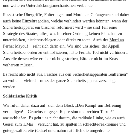
und weiteren Unterdrückungsmechanismen verbunden.
Rassistische Übergriffe, Folterungen und Morde an Gefangenen sind daher
auch keine Einzeltragödien, welche verhindert werden könnten, wenn der
Sicherheitsapparat ein bisschen reformiert wird – sie sind Teil einer
Strategie des Staates, alles, was in seiner Ordnung keinen Platz hat, zu
unterdrücken, niederzuschlagen oder direkt zu töten. Auch der
Mord an
Ferhat Mayouf
(link is external)
reiht sich darin ein. Wir sind uns sicher: der Appell,
Sicherheitsbehörden zu entnazfizieren, hätte Ferhats Tod nicht verhindert.
Anstelle dessen wäre er aber nicht gestorben, hätte er nicht im Knast
verharren müssen.
Es reicht also nicht aus, Faschos aus den Sicherheitsapparaten „entfernen“
zu wollen – vielmehr muss der ganze Sicherheitsapparat zerschlagen
werden.
Solidarische Kritik
Wir rufen daher dazu auf, sich dem Block „Den Kampf um Befreiung
verteidigen! – Gemeinsam gegen Repression und rechten Terror!“
anzuschließen. Es geht uns nicht darum, die radikale Linke,
wie es auch
Geisel zum 1.Mai
(link is external)
versucht hat, zu spalten in schlechte/reaktionäre und
gute/gewaltbereite (Geisel unternahm natürlich die umgedrehte