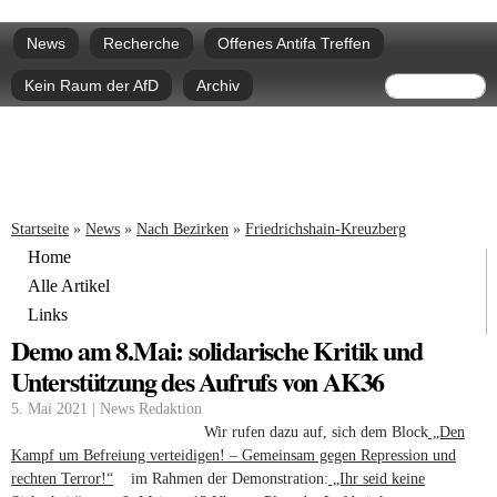
Direkt
Hauptmenü
zum
News
Recherche
Offenes Antifa Treffen
Inhalt
Suchform
Suche
Kein Raum der AfD
Archiv
Sie sind hier
Startseite
»
News
»
Nach Bezirken
»
Friedrichshain-Kreuzberg
Home
Alle Artikel
Links
Demo am 8.Mai: solidarische Kritik und
Unterstützung des Aufrufs von AK36
5. Mai 2021 | News Redaktion
Wir rufen dazu auf, sich dem Block
„Den
Kampf um Befreiung verteidigen! – Gemeinsam gegen Repression und
rechten Terror!“
(link is external)
im Rahmen der Demonstration:
„Ihr seid keine