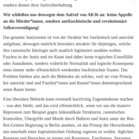
sondern dienen ihrer Aufrechterhaltung.
Wir schließen uns deswegen dem Aufruf von AK36 an: keine Appelle
an die Mörder*innen, sondern antifaschistische und revolutionäre
Selbstverteidigung!
Das gesamte Justizwesen ist von der Struktur her faschistisch und autoritär
aufgebaut, deswegen natürlich besonders attraktiv für diejenigen, welche
ihre rassistische Ideologie auch staatlich legitimiert ausüben wollen.
Faschos in der Justiz und im Knast sind daher keine tragischen Einzelfälle
oder Ausnahmen, sondern widerliche Normalität und logische Konsequenz
eines immer mehr offensichtlich werdenden faschistischen Staates. Das
Problem bleiben also auch die Behörden als solches, weil sie vom Prinzip
her autoritär sind und Faschist*innen und Rassist*innen dementsprechend
einen Raum bieten.
Eine liberalere Behörde kann eventuell kurzfristig Zugeständnisse machen
– was aber bleibt, und das wird offensichtlich, wenn wir uns die massive
Repression zum Beispiel gegen linksradikale Strukturen, rassistischen
Kontrollen, Übergriffe und Morde durch Bullerei und Justiz unter der Rot-
Rot-Grünen Regierung in Berlin ansehen, ist das Prinzip der Herrschenden,
uns innerhalb einer kapitalistischen Ordnung regieren zu wollen. Jegliches
Regieren und Herrschen ist immer mit Rassismus, Faschismus, Sexismus