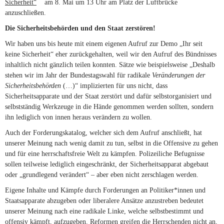
Sicherheit“
(link is external)
am 8. Mai um 13 Uhr am Platz der Luftbrücke
anzuschließen.
Die Sicherheitsbehörden und den Staat zerstören!
Wir haben uns bis heute mit einem eigenen Aufruf zur Demo „Ihr seit
keine Sicherheit“ eher zurückgehalten, weil wir den Aufruf des Bündnisses
inhaltlich nicht gänzlich teilen konnten. Sätze wie beispielsweise „Deshalb
stehen wir im Jahr der Bundestagswahl für radikale
Veränderungen der
Sicherheitsbehörden
(…)“ implizierten für uns nicht, dass
Sicherheitsapparate und der Staat zerstört und dafür selbstorganisiert und
selbstständig Werkzeuge in die Hände genommen werden sollten, sondern
ihn lediglich von innen heraus verändern zu wollen.
Auch der Forderungskatalog, welcher sich dem Aufruf anschließt, hat
unserer Meinung nach wenig damit zu tun, selbst in die Offensive zu gehen
und für eine herrschaftsfreie Welt zu kämpfen. Polizeiliche Befugnisse
sollen teilweise lediglich eingeschränkt, der Sicherheitsapparat abgebaut
oder „grundlegend verändert“ – aber eben nicht zerschlagen werden.
Eigene Inhalte und Kämpfe durch Forderungen an Politiker*innen und
Staatsapparate abzugeben oder liberalere Ansätze anzustreben bedeutet
unserer Meinung nach eine radikale Linke, welche selbstbestimmt und
offensiv kämpft, aufzugeben. Reformen greifen die Herrschenden nicht an,