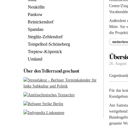
Center/Zing
Neukölln
Vorabenddem
Pankow
Außerdem m
Reinickendorf
Mitte. Sie
Spandau
die Projekt
Steglitz-Zehlendorf
weiterles
Tempelhof-Schöneberg
Treptow-Köpenick
Übersi
Umland
26. August
Über den Tellerrand geschaut
Gegenkundg
Für das ko
Kundgebung
Am Samstag 
weitgehend 
Bundesgebie
gesamte Wo