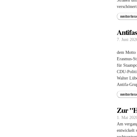
Straßen umz
verschönert
weiterles
Antifa
7. Juni 202
dem Motto 
Erasmus-Sti
für Staatsp
CDU-Politik
Walter Lüb
Antifa-Grup
weiterles
Zur "H
1. Mai 202
Am vergang
entwickelt 
rechtsextre