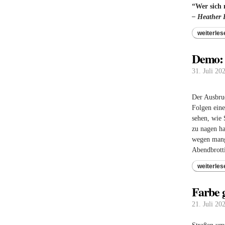
“Wer sich 
– Heather 
weiterles
Demo: 
31. Juli 20
Der Ausbruc
Folgen ein
sehen, wie 
zu nagen ha
wegen mange
Abendbrotti
weiterles
Farbe 
21. Juli 20