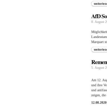
weiterles
AfD So
8. August 
Möglichkeit
Landesstam
Marquart st
weiterles
Rememb
5. August 
Am 12. Aug
und ihre Ve
und antifas
zeigen, di
12.08.2020