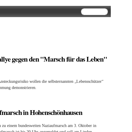
Suchformular
Suche
allye gegen den "Marsch für das Leben"
nsteckungsrisiko wollen die selbsternannten „Lebensschützer“
immung demonstrieren.
Aufmarsch in Hohenschönhausen
lich zu einem bundesweiten Naziaufmarsch am 3. Oktober in
marsch ist bis 20 Uhr angemeldet und soll am Linden-