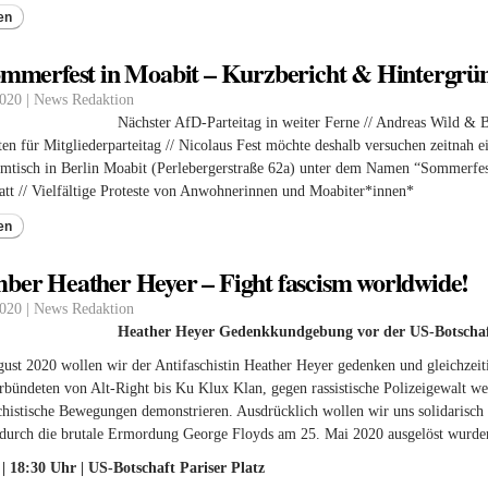
en
mmerfest in Moabit – Kurzbericht & Hintergrü
2020 | News Redaktion
Nächster AfD-Parteitag in weiter Ferne // Andreas Wild &
en für Mitgliederparteitag // Nicolaus Fest möchte deshalb versuchen zeitnah e
mtisch in Berlin Moabit (Perlebergerstraße 62a) unter dem Namen “Sommerfes
att // Vielfältige Proteste von Anwohnerinnen und Moabiter*innen*
en
er Heather Heyer – Fight fascism worldwide!
2020 | News Redaktion
Heather Heyer Gedenkkundgebung vor der US-Botschaf
ust 2020 wollen wir der Antifaschistin Heather Heyer gedenken und gleichzei
rbündeten von Alt-Right bis Ku Klux Klan, gegen rassistische Polizeigewalt we
chistische Bewegungen demonstrieren. Ausdrücklich wollen wir uns solidarisch m
e durch die brutale Ermordung George Floyds am 25. Mai 2020 ausgelöst wurde
 | 18:30 Uhr | US-Botschaft Pariser Platz