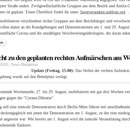
ster Straße enden. Zivilgesellschaftliche Gruppen aus dem Bezirk und Antifa-G
o ist geplant. Einen Überblick findet ihr unter
3wegversenken.noblogs.org
(li
.
obilisieren verschiedene rechte Gruppen aus dem Reichsbürger und verschwör
 wollen damit an die Kundgebungen und Demonstrationen am 1. und 29. August
ionsfläche Corona und die unzähligen Verschwörungsideologien, die daran ank
en
cht zu den geplanten rechten Aufmärschen am 
 2020 | News Redaktion
Update (Freitag, 15:00):
Das Verbot der rechten Aufmärs
ebung wurde auf den Bebelplatz verlegt.
mmende Wochenende, 27. bis 29. August, mobilisieren seit gut drei Wochen ve
en gegen die "Corana-Diktatur".
soll eine zentrale Demonstration durch Berlin-Mitte führen mit anschließender
deckungsgleich mit jenen der Demonstration am 1. August, zu der eine niedri
t angereist war. Wie bereits am 1. August wird die zentrale Veranstlatung du
chenende flankiert.