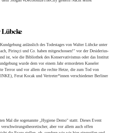
er dem Slogan #DecolonizeTheCity gestern Nacht selbst
r Lübcke
r Kundgebung anlässlich des Todestages von Walter Lübcke unter
bach, Pirinçci und Co. haben mitgeschossen!“ vor der Desiderius-
d ist, wie die Bibliothek des Konservativismus oder das Institut
er Kundgebung wurde dem vor einem Jahr ermordeten Kasseler
te Terror und vor allem die rechte Hetze, die zum Tod von
INKE), Ferat Kocak und Vertreter*innen verschiedener Berliner
en Mal die sogenannte „Hygiene Demo“ stattt. Dieses Event
verschwörungstheoretischer, aber vor allem auch offen
cht die Frage stellen, ob, sondern wie wir hier eingreifen und