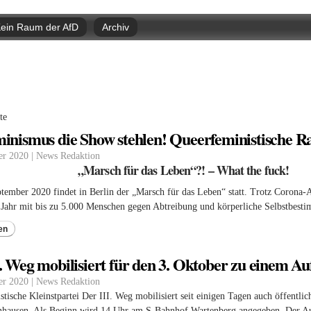
Direkt
zum
ein Raum der AfD
Archiv
Inhalt
nd hier
te
minismus die Show stehlen! Queerfeministische R
er 2020 | News Redaktion
„Marsch für das Leben“?! – What the fuck!
ember 2020 findet in Berlin der „Marsch für das Leben“ statt. Trotz Corona-A
 Jahr mit bis zu 5.000 Menschen gegen Abtreibung und körperliche Selbstbest
en
I. Weg mobilisiert für den 3. Oktober zu einem 
er 2020 | News Redaktion
stische Kleinstpartei Der III. Weg mobilisiert seit einigen Tagen auch öffent
hausen. Als Beginn wird 14 Uhr am S-Bahnhof Wartenberg angegeben. Der Auf