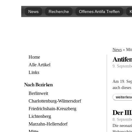
Hauptmenü
News
Recherche
Offenes Antifa Treffen
K
Sie si
News
»
Mit
Antife
Home
Alle Artikel
9. Septemb
Links
Am 19. Sept
Nach Bezirken
auch dieses
Berlinweit
weiterles
Charlottenburg-Wilmersdorf
Friedrichshain-Kreuzberg
Der II
Lichtenberg
8. Septemb
Marzahn-Hellersdorf
Die neonazi
Mitte
Hohenschön