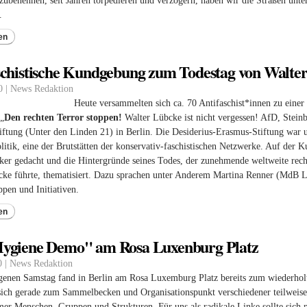
ubenennen, seit Jahren torpedieren und verzögern, haben wir die Straßen unt
.
en
schistische Kundgebung zum Todestag von Walte
0 | News Redaktion
Heute versammelten sich ca. 70 Antifaschist*innen zu eine
„
Den rechten Terror stoppen!
Walter Lübcke ist nicht vergessen! AfD, Stein
ftung (Unter den Linden 21) in Berlin. Die Desiderius-Erasmus-Stiftung war un
olitik, eine der Brutstätten der konservativ-faschistischen Netzwerke. Auf d
er gedacht und die Hintergründe seines Todes, der zunehmende weltweite rech
cke führte, thematisiert. Dazu sprachen unter Anderem Martina Renner (MdB L
pen und Initiativen.
en
ygiene Demo" am Rosa Luxenburg Platz
0 | News Redaktion
enen Samstag fand in Berlin am Rosa Luxemburg Platz bereits zum wiederholt
sich gerade zum Sammelbecken und Organisationspunkt verschiedener teilweise 
mer Menschen, Gruppen und Strukturen. Für uns als radikale Linke sollte sich ni