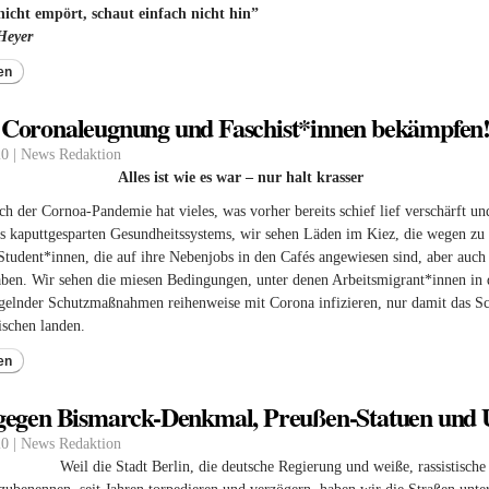
nicht empört, schaut einfach nicht hin”
Heyer
en
Coronaleugnung und Faschist*innen bekämpfen
20 | News Redaktion
Alles ist wie es war – nur halt krasser
h der Cornoa-Pandemie hat vieles, was vorher bereits schief lief verschärft un
es kaputtgesparten Gesundheitssystems, wir sehen Läden im Kiez, die wegen 
Student*innen, die auf ihre Nebenjobs in den Cafés angewiesen sind, aber au
ben. Wir sehen die miesen Bedingungen, unter denen Arbeitsmigrant*innen in d
lnder Schutzmaßnahmen reihenweise mit Corona infizieren, nur damit das Sch
schen landen.
en
gegen Bismarck-Denkmal, Preußen-Statuen un
20 | News Redaktion
Weil die Stadt Berlin, die deutsche Regierung und weiße, rassistische