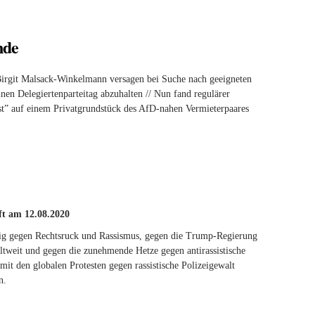
nde
 Birgit Malsack-Winkelmann versagen bei Suche nach geeigneten
inen Delegiertenparteitag abzuhalten // Nun fand regulärer
t” auf einem Privatgrundstück des AfD-nahen Vermieterpaares
t am 12.08.2020
tig gegen Rechtsruck und Rassismus, gegen die Trump-Regierung
ltweit und gegen die zunehmende Hetze gegen antirassistische
it den globalen Protesten gegen rassistische Polizeigewalt
n.