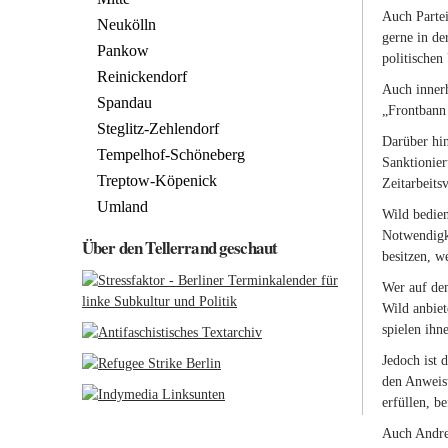
Auch Partei
Neukölln
gerne in de
Pankow
politische
Reinickendorf
Auch innerh
Spandau
„Frontbann 
Steglitz-Zehlendorf
Darüber hin
Tempelhof-Schöneberg
Sanktionier
Treptow-Köpenick
Zeitarbeits
Umland
Wild bedien
Notwendigke
Über den Tellerrand geschaut
besitzen, w
Wer auf dem
Wild anbiet
spielen ihn
Jedoch ist 
den Anweisu
erfüllen, b
Auch Andrea