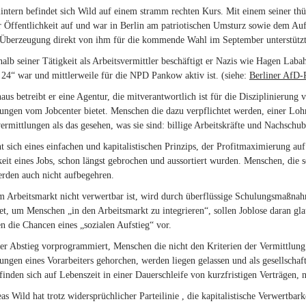
intern befindet sich Wild auf einem stramm rechten Kurs. Mit einem seiner thü
r Öffentlichkeit auf und war in Berlin am patriotischen Umsturz sowie dem Auf
n Überzeugung direkt von ihm für die kommende Wahl im September unterstützt
alb seiner Tätigkeit als Arbeitsvermittler beschäftigt er Nazis wie Hagen Lab
24“ war und mittlerweile für die NPD Pankow aktiv ist. (siehe:
Berliner AfD-P
aus betreibt er eine Agentur, die mitverantwortlich ist für die Disziplinierung
ungen vom Jobcenter bietet. Menschen die dazu verpflichtet werden, einer Lo
vermittlungen als das gesehen, was sie sind: billige Arbeitskräfte und Nachschu
t sich eines einfachen und kapitalistischen Prinzips, der Profitmaximierung auf
it eines Jobs, schon längst gebrochen und aussortiert wurden. Menschen, die
erden auch nicht aufbegehren.
 Arbeitsmarkt nicht verwertbar ist, wird durch überflüssige Schulungsmaßnah
et, um Menschen „in den Arbeitsmarkt zu integrieren“, sollen Joblose daran gla
en die Chancen eines „sozialen Aufstieg“ vor.
der Abstieg vorprogrammiert, Menschen die nicht den Kriterien der Vermittlung
ngen eines Vorarbeiters gehorchen, werden liegen gelassen und als gesellschaft
efinden sich auf Lebenszeit in einer Dauerschleife von kurzfristigen Verträgen,
s Wild hat trotz widersprüchlicher Parteilinie , die kapitalistische Verwertbark