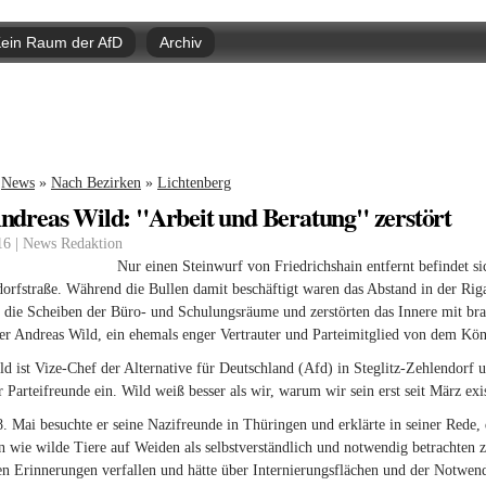
Direkt
zum
ein Raum der AfD
Archiv
Inhalt
nd hier
News
»
Nach Bezirken
»
Lichtenberg
Andreas Wild: "Arbeit und Beratung" zerstört
16 | News Redaktion
Nur einen Steinwurf von Friedrichshain entfernt befindet si
orfstraße. Während die Bullen damit beschäftigt waren das Abstand in der Rig
 die Scheiben der Büro- und Schulungsräume und zerstörten das Innere mit brau
er Andreas Wild, ein ehemals enger Vertrauter und Parteimitglied von dem Kön
d ist Vize-Chef der Alternative für Deutschland (Afd) in Steglitz-Zehlendorf u
r Parteifreunde ein. Wild weiß besser als wir, warum wir sein erst seit März ex
 Mai besuchte er seine Nazifreunde in Thüringen und erklärte in seiner Rede, 
n wie wilde Tiere auf Weiden als selbstverständlich und notwendig betrachten z
en Erinnerungen verfallen und hätte über Internierungsflächen und der Notwen