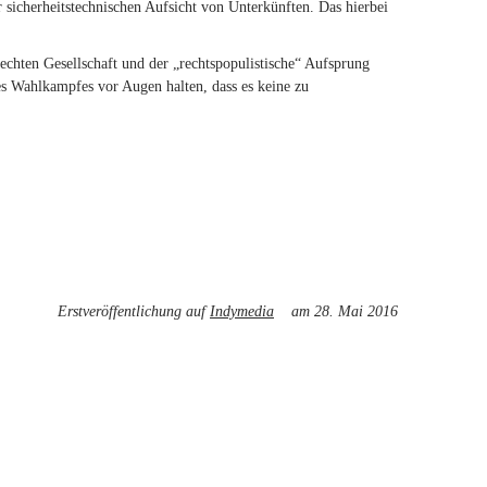
r sicherheitstechnischen Aufsicht von Unterkünften. Das hierbei
echten Gesellschaft und der „rechtspopulistische“ Aufsprung
des Wahlkampfes vor Augen halten, dass es keine zu
Erstveröffentlichung auf
Indymedia
(link is external)
am 28. Mai 2016