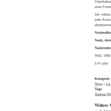
Unterhaltun
seine Freun
Der völkisc
jeder Parte
akzeptieren
Nationalism
Nazis, der
Nazistrukt
Wild, 1000
Let's play.
Kategorie
News
»
Lic
Tags:
Andreas Wi
Weitere 