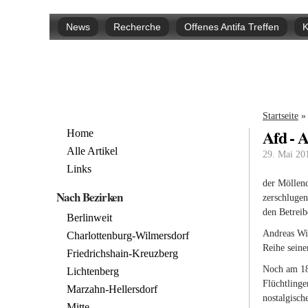
Hauptmenü
News
Recherche
Offenes Antifa Treffen
K
Sie si
Startseite
»
Afd - 
Home
Alle Artikel
29. Mai 20
Links
der Möllend
Nach Bezirken
zerschlugen
den Betreib
Berlinweit
Andreas Wil
Charlottenburg-Wilmersdorf
Reihe seine
Friedrichshain-Kreuzberg
Noch am 18.
Lichtenberg
Flüchtlinge
Marzahn-Hellersdorf
nostalgisch
Mitte