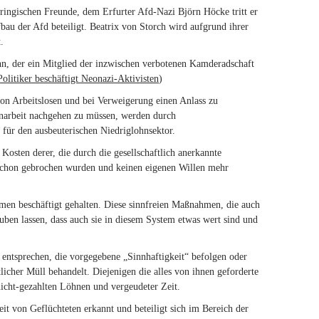
ringischen Freunde, dem Erfurter Afd-Nazi Björn Höcke tritt er
bau der Afd beteiligt. Beatrix von Storch wird aufgrund ihrer
.
ahn, der ein Mitglied der inzwischen verbotenen Kamderadschaft
olitiker beschäftigt Neonazi-Aktivisten
)
 von Arbeitslosen und bei Verweigerung einen Anlass zu
hnarbeit nachgehen zu müssen, werden durch
b für den ausbeuterischen Niedriglohnsektor.
 Kosten derer, die durch die gesellschaftlich anerkannte
 schon gebrochen wurden und keinen eigenen Willen mehr
men beschäftigt gehalten. Diese sinnfreien Maßnahmen, die auch
uben lassen, dass auch sie in diesem System etwas wert sind und
 entsprechen, die vorgegebene „Sinnhaftigkeit“ befolgen oder
licher Müll behandelt. Diejenigen die alles von ihnen geforderte
 nicht-gezahlten Löhnen und vergeudeter Zeit.
eit von Geflüchteten erkannt und beteiligt sich im Bereich der