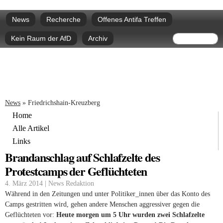
Direkt
Hauptmenü
zum
News
Recherche
Offenes Antifa Treffen
Inhalt
Suchform
Suche
Kein Raum der AfD
Archiv
Sie sind hier
News
»
Friedrichshain-Kreuzberg
Home
Alle Artikel
Links
Brandanschlag auf Schlafzelte des
Protestcamps der Geflüchteten
4. März 2014 | News Redaktion
Während in den Zeitungen und unter Politiker_innen über das Konto des
Camps gestritten wird, gehen andere Menschen aggressiver gegen die
Geflüchteten vor:
Heute morgen um 5 Uhr wurden zwei Schlafzelte