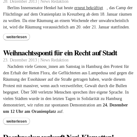
28. Dezember 2013 | News Redaktion
Berlins Innensenator Henkel hat heute
erneut bekräftigt
(link is external)
, das Camp der
Flüchtlinge auf dem Oranienplatz in Kreuzberg ab dem 18. Januar räumen
zu wollen. Da eine Räumung an einem Wochende eher unwahrscheinlich
ist, wird die Räumung voraussichtlich am 20. oder 21. Januar stattfinden.
weiterlesen
Weihnachtssponti für ein Recht auf Stadt
23. Dezember 2013 | News Redaktion
Nachdem viele Genoss_innen am Samstag in Hamburg den Protest für
den Erhalt der Roten Flora, die Geflüchteten aus Lampedusa und gegen die
Räumung der Essohäuser auf die Straße getragen haben, wurde diesem
Protest mit massiver, wenn auch verzweifelter, Gewalt durch die Bullen
begegnet. Über 500 verletzte Menschen sprechen ihre eigene Sprache. In
vielen Städten wurde in den letzten Tagen in Solidarität zu Hamburg
demonstriert, wir rufen zur spontanen Demonstration am
24. Dezember
um 12 Uhr am Oranienplatz
auf.
weiterlesen
Doorbreaker verkauft Nazi-Klamotten!