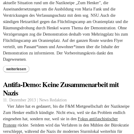
aktuelle Situation rund um die Nazikneipe „Zum Henker“, die
Auseinandersetzung
en
um die Ausbildung von Maria Fank und die
Verstrickungen des Verfassungsschutz mit dem sog. NSU
.
A
uch die
ständigen
Hetzartikel gegen
das Flüchtlingscamp am Oranienplatz
und die
Räumungsdrohung durch Henkel
waren Thema der Demonstration. Ohne
Verzögerungen zog die Demonstration deshalb vom Mehringplatz bis zum
Flüchtlingscamp am Oranienplatz.
Auf der ganzen Route wurden Flyer
verteilt, um Passant*innen und Anwohner*innen über die Inhalte der
Demonstration zu informieren.
Der Vorbereitungskreis dankt den
D
agewesenen.
weiterlesen
Antifa-Demo: Keine Zusammenarbeit mit
Nazis
11. Dezember 2013 | News Redaktion
Vier Jahre hat es gedauert, bis die F&M Mietgesellschaft der Nazikneipe
Zum Henker endlich kündigte. Nicht etwa, weil sie das Problem endlich
eingesehen hat, sondern nur, weil sie in den
Fokus antifaschistischer
Proteste
rückte. Seitdem wird das Verfahren in den Mühlen der Bürokratie
verschleppt, während die Nazis ihr modernes Sturmlokal weiterhin für