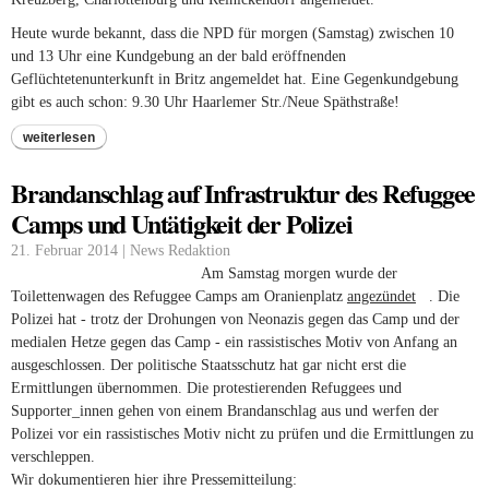
Heute wurde bekannt, dass die NPD für morgen (Samstag) zwischen 10
und 13 Uhr eine Kundgebung an der bald eröffnenden
Geflüchtetenunterkunft in Britz angemeldet hat. Eine Gegenkundgebung
gibt es auch schon: 9.30 Uhr Haarlemer Str./Neue Späthstraße!
weiterlesen
Brandanschlag auf Infrastruktur des Refuggee
Camps und Untätigkeit der Polizei
21. Februar 2014 | News Redaktion
Am Samstag morgen wurde der
Toilettenwagen des Refuggee Camps am Oranienplatz
angezündet
(link is
. Die
Polizei hat - trotz der Drohungen von Neonazis gegen das Camp und der
external)
medialen Hetze gegen das Camp - ein rassistisches Motiv von Anfang an
ausgeschlossen. Der politische Staatsschutz hat gar nicht erst die
Ermittlungen übernommen. Die protestierenden Refuggees und
Supporter_innen gehen von einem Brandanschlag aus und werfen der
Polizei vor ein rassistisches Motiv nicht zu prüfen und die Ermittlungen zu
verschleppen.
Wir dokumentieren hier ihre Pressemitteilung: