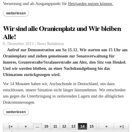
Vernetzung und als Ausgangspunkt für
Hetzjagden nutzen können.
weiterlesen
Wir sind alle Oranienplatz und Wir bleiben
Alle!
6. Dezember 2013 | News Redaktion
Aufruf zur Demonstration am So 15.12. Wir starten um 15 Uhr am
Oranienplatz und ziehen gemeinsam zur Senatsverwaltung für
Inneres, Grunerstraße/Stralauerstraße am Alex, den Sitz von Henkel.
Und wir werden bleiben, zu einer Nachtkundgebung bis das
Ultimatum zurückgezogen wird.
Vor 14 Monaten haben wir, Asylsuchende in Deutschland, uns dazu
entschlossen, unsere Situation nicht länger hinzunehmen. Wir entschieden
uns gegen die Unterbringung in isolierenden Lagern und die alltäglichen
Diskriminierungen.
weiterlesen
Seiten
| «
«
…
10
11
12
13
14
15
16
»
17
18
» |