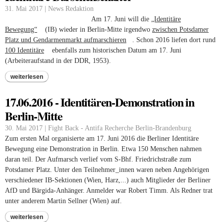
31. Mai 2017 | News Redaktion
Am 17. Juni will die
„Identitäre
Bewegung“
(link is external)
(IB) wieder in Berlin-Mitte irgendwo
zwischen Potsdamer
Platz und Gendarmenmarkt aufmarschieren
(link is external)
. Schon 2016 liefen dort rund
100 Identitäre
(link is external)
ebenfalls zum historischen Datum am 17. Juni
(Arbeiteraufstand in der DDR, 1953).
weiterlesen
17.06.2016 - Identitären-Demonstration in
Berlin-Mitte
30. Mai 2017 | Fight Back - Antifa Recherche Berlin-Brandenburg
Zum ersten Mal organisierte am 17. Juni 2016 die Berliner Identitäre
Bewegung eine Demonstration in Berlin. Etwa 150 Menschen nahmen
daran teil. Der Aufmarsch verlief vom S-Bhf. Friedrichstraße zum
Potsdamer Platz. Unter den Teilnehmer_innen waren neben Angehörigen
verschiedener IB-Sektionen (Wien, Harz,...) auch Mitglieder der Berliner
AfD und Bärgida-Anhänger. Anmelder war Robert Timm. Als Redner trat
unter anderem Martin Sellner (Wien) auf.
weiterlesen