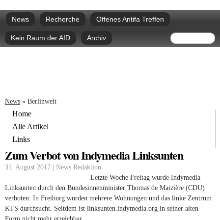
Direkt
Hauptmenü
zum
News
Recherche
Offenes Antifa Treffen
Inhalt
Suchform
Suche
Kein Raum der AfD
Archiv
Sie sind hier
News
»
Berlinweit
Home
Alle Artikel
Links
Zum Verbot von Indymedia Linksunten
31. August 2017 | News Redaktion
Letzte Woche Freitag wurde Indymedia
Linksunten durch den Bundesinnenminister Thomas de Maizière (CDU)
verboten. In Freiburg wurden mehrere Wohnungen und das linke Zentrum
KTS durchsucht. Seitdem ist linksunten.indymedia.org in seiner alten
Form nicht mehr erreichbar.